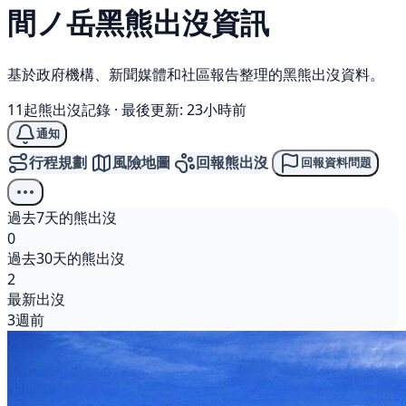
間ノ岳
黑熊
出沒資訊
基於政府機構、新聞媒體和社區報告整理的黑熊出沒資料。
11起熊出沒記錄
·
最後更新: 23小時前
通知
行程規劃
風險地圖
回報熊出沒
回報資料問題
過去7天的熊出沒
0
過去30天的熊出沒
2
最新出沒
3週前