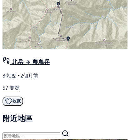
北岳 → 農鳥岳
3 站點 · 2個月前
57 瀏覽
收藏
附近地區