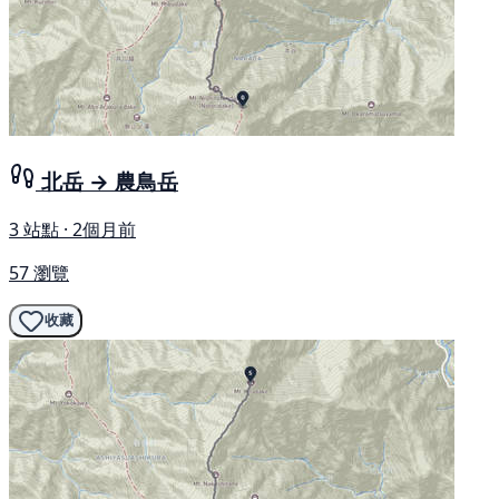
北岳 → 農鳥岳
3 站點 · 2個月前
57 瀏覽
收藏