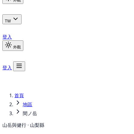
外觀
TW
登入
外觀
登入
首頁
地區
間ノ岳
山岳與健行 · 山梨縣