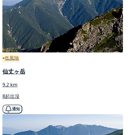
低風險
仙丈ヶ岳
9.2 km
8起出沒
通知