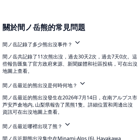
關於間ノ岳熊的常見問題
間ノ岳記錄了多少熊出沒事件？
間ノ岳共記錄了11次熊出沒，過去30天2次，過去7天0次。這
些報告匯集了官方政府來源、新聞媒體和社區投稿，可在出沒
地圖上查看。
間ノ岳最近的熊出沒是何時何地？
間ノ岳最近的熊出沒發生在2026年7月14日，在南アルプス市
芦安芦倉地内, 山梨県報告了黑熊1隻。詳細位置和周邊出沒
資訊可在出沒地圖上查看。
間ノ岳最近哪裡出現了熊？
間ノ岳近期熊出沒集中在Minami-Alps (6), Hayakawa