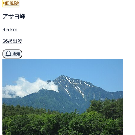
低風險
アサヨ峰
9.6 km
56起出沒
通知