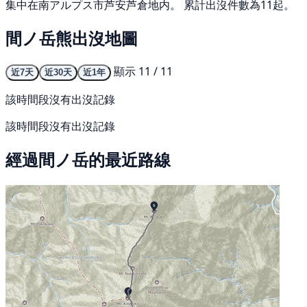
集中在南アルプス市芦安芦倉地内。 累計出沒件數為11起。
間ノ岳熊出沒地圖
顯示 11 / 11
近7天
近30天
近1年
該時間段沒有出沒記錄
該時間段沒有出沒記錄
經過間ノ岳的最近路線