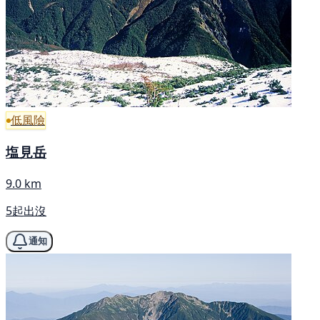
低風險
塩見岳
9.0 km
5起出沒
通知