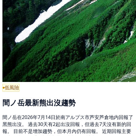
低風險
間ノ岳最新熊出沒趨勢
間ノ岳在2026年7月14日於南アルプス市芦安芦倉地内回報了
黑熊出沒。 過去30天有2起出沒回報，但過去7天沒有新的回
報。 目前不是增加趨勢，但本月內仍有回報。 近期回報主要