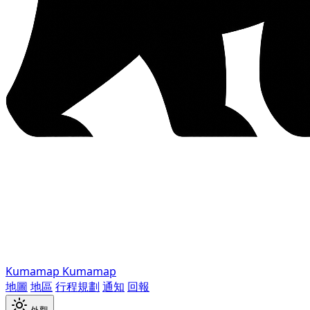
Kumamap
Kumamap
地圖
地區
行程規劃
通知
回報