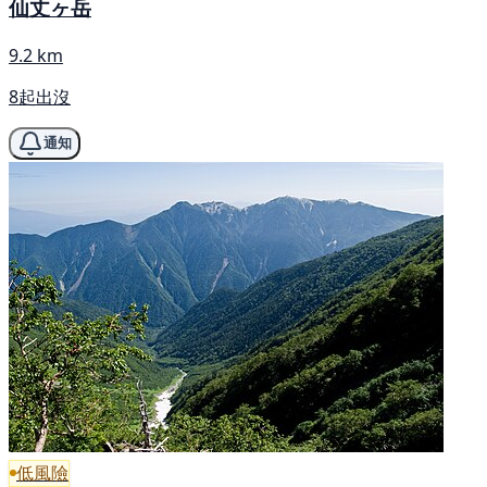
仙丈ヶ岳
9.2 km
8起出沒
通知
低風險