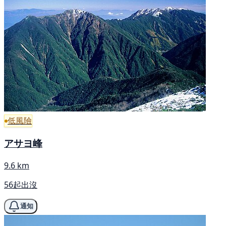
低風險
アサヨ峰
9.6 km
56起出沒
通知