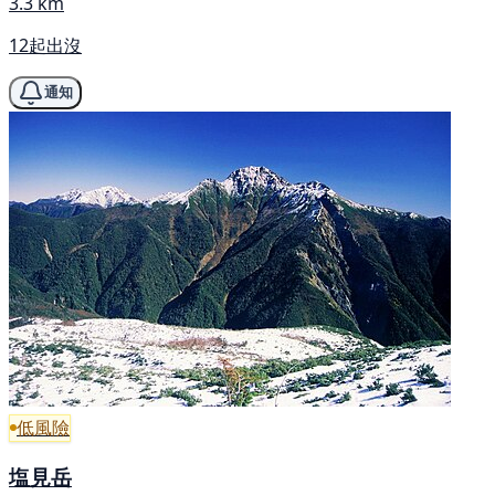
3.3 km
12起出沒
通知
低風險
塩見岳