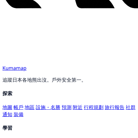
Kumamap
追蹤日本各地熊出沒。戶外安全第一。
探索
地圖
帳戶
地區
設施・名勝
預測
附近
行程規劃
旅行報告
社群
通知
裝備
學習