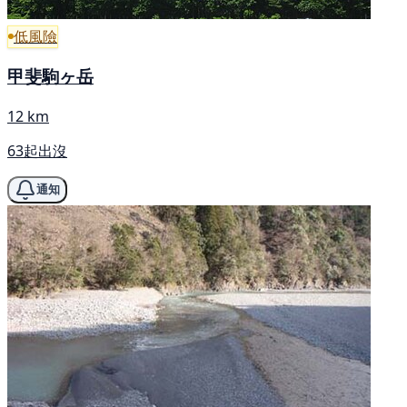
低風險
甲斐駒ヶ岳
12 km
63起出沒
通知