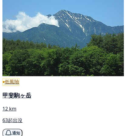
低風險
甲斐駒ヶ岳
12 km
63起出沒
通知