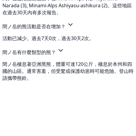
Narada (3), Minami-Alps Ashiyasu-ashikura (2)。這些地區
在過去30天內有多次報告。
間ノ岳的熊活動是否在增加？
活動已減少。過去7天0次，過去30天2次。
間ノ岳有什麼類型的熊？
間ノ岳棲息著亞洲黑熊，體重可達120公斤，棲息於本州和四
國的山區。通常害羞，但受驚或保護幼崽時可能危險。登山時
請攜帶熊鈴。