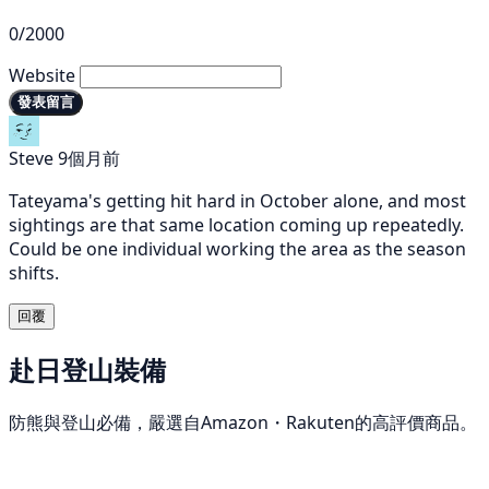
0/2000
Website
發表留言
Steve
9個月前
Tateyama's getting hit hard in October alone, and most
sightings are that same location coming up repeatedly.
Could be one individual working the area as the season
shifts.
回覆
赴日登山裝備
防熊與登山必備，嚴選自Amazon・Rakuten的高評價商品。