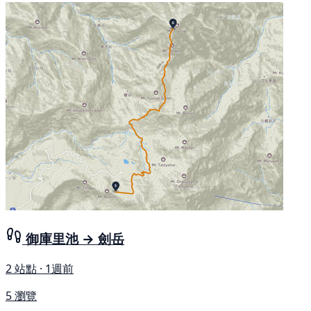
御庫里池 → 劍岳
2 站點 · 1週前
5 瀏覽