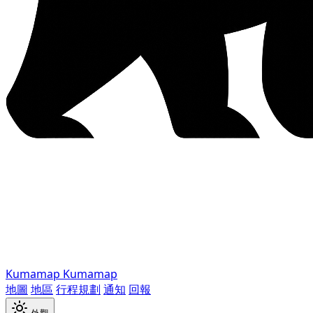
Kumamap
Kumamap
地圖
地區
行程規劃
通知
回報