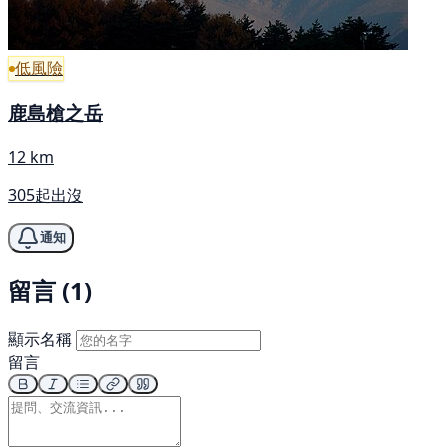
低風險
鹿島槍之岳
12 km
305起出沒
通知
留言 (1)
顯示名稱
留言