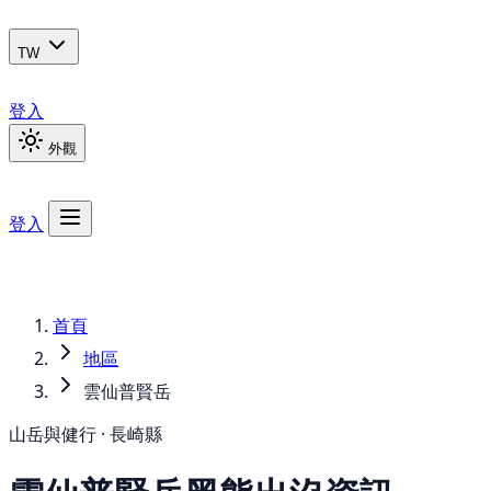
TW
登入
外觀
登入
首頁
地區
雲仙普賢岳
山岳與健行 · 長崎縣