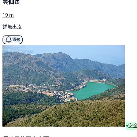
雲仙岳
19 m
暫無出沒
通知
安