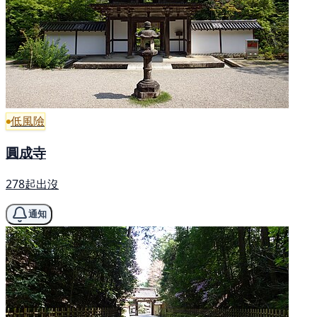
低風險
圓成寺
278起出沒
通知