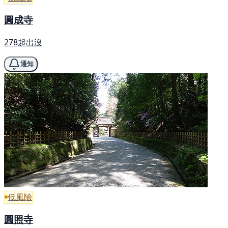
圓成寺
278起出沒
通知
低風險
圓照寺