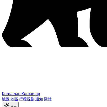
Kumamap
Kumamap
地圖
地區
行程規劃
通知
回報