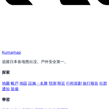
Kumamap
追蹤日本各地熊出沒。戶外安全第一。
探索
地圖
帳戶
地區
設施・名勝
預測
附近
行程規劃
旅行報告
社群
通知
裝備
學習