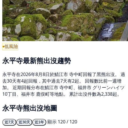
低風險
永平寺最新熊出沒趨勢
永平寺在2026年8月8日於鯖江市 寺中町回報了黑熊出沒。 過
去30天有4起回報，其中過去7天有2起。 回報數比前一週增
加。 近期回報分布在鯖江市 寺中町、福井市 グリーンハイツ
10丁目、福井市 鹿俣町等地點。 累計出沒件數為2,338起。
永平寺熊出沒地圖
顯示 120 / 120
近7天
近30天
近1年