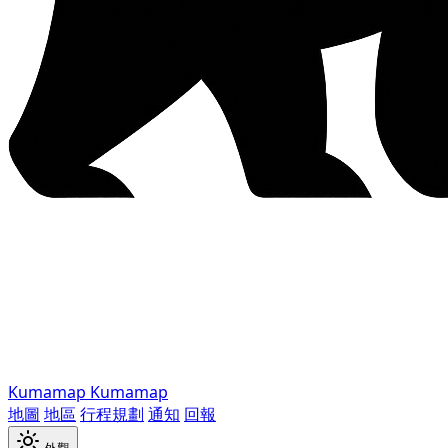
Kumamap
Kumamap
地圖
地區
行程規劃
通知
回報