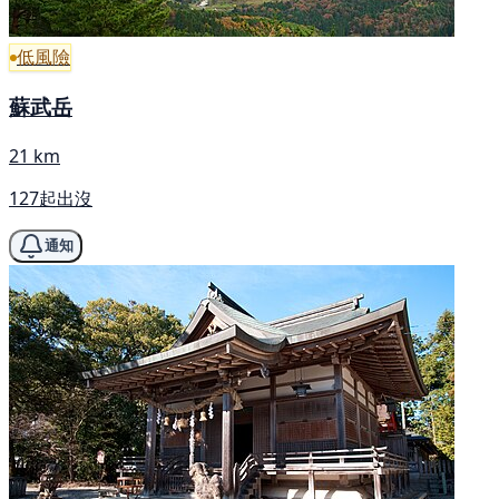
低風險
蘇武岳
21 km
127起出沒
通知