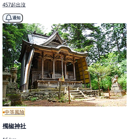
457起出沒
通知
中等風險
㯮椒神社