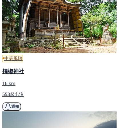
中等風險
㯮椒神社
16 km
553起出沒
通知