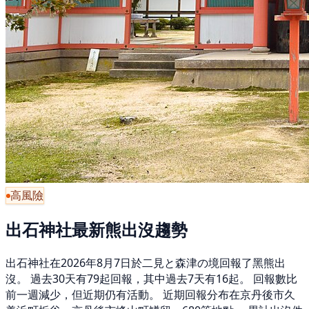
高風險
出石神社最新熊出沒趨勢
出石神社在2026年8月7日於二見と森津の境回報了黑熊出
沒。 過去30天有79起回報，其中過去7天有16起。 回報數比
前一週減少，但近期仍有活動。 近期回報分布在京丹後市久