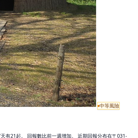
中等風險
7天有21起。 回報數比前一週增加。 近期回報分布在〒031-