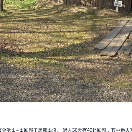
八戸市金浜１−１回報了黑熊出沒。 過去30天有40起回報，其中過去