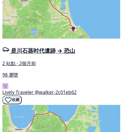
是川石器时代遺跡 → 恐山
2 站點 · 2個月前
98 瀏覽
Lively Traveler
@walker-2c01eb62
收藏