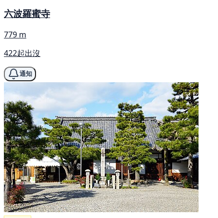
六波羅蜜寺
779 m
422起出沒
通知