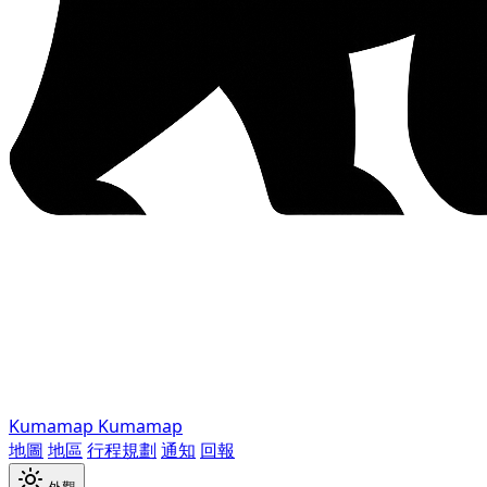
Kumamap
Kumamap
地圖
地區
行程規劃
通知
回報