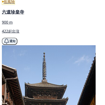
低風險
六道珍皇寺
900 m
422起出沒
通知