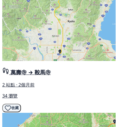
萬壽寺 → 鞍馬寺
2 站點 · 2個月前
34 瀏覽
收藏