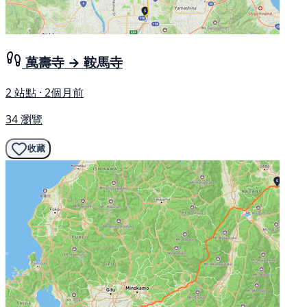
萬壽寺 → 鞍馬寺
2 站點 · 2個月前
34 瀏覽
收藏