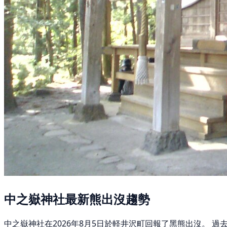
中之嶽神社最新熊出沒趨勢
中之嶽神社在2026年8月5日於軽井沢町回報了黑熊出沒。 過