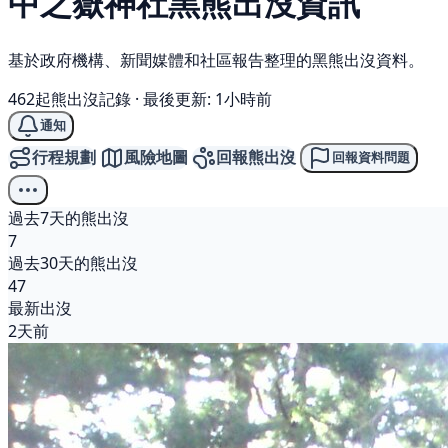
中之嶽神社
黑熊
出沒資訊
基於政府機構、新聞媒體和社區報告整理的黑熊出沒資料。
462起熊出沒記錄
·
最後更新: 1小時前
通知
行程規劃
風險地圖
回報熊出沒
回報資料問題
過去7天的熊出沒
7
過去30天的熊出沒
47
最新出沒
2天前