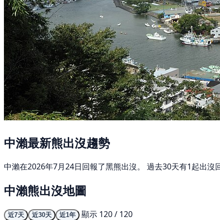
中瀨最新熊出沒趨勢
中瀨在2026年7月24日回報了黑熊出沒。 過去30天有1起
中瀨熊出沒地圖
顯示 120 / 120
近7天
近30天
近1年