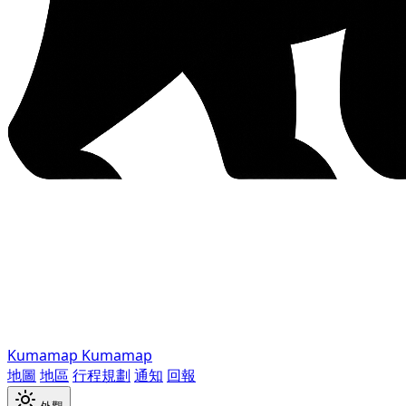
Kumamap
Kumamap
地圖
地區
行程規劃
通知
回報