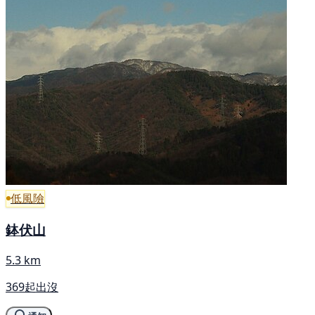
低風險
鉢伏山
5.3 km
369起出沒