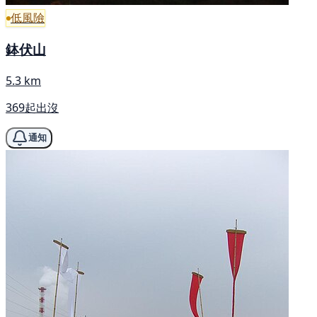
低風險
鉢伏山
5.3 km
369起出沒
通知