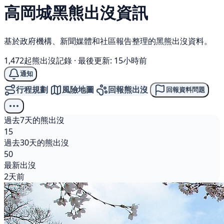
高岡城
黑熊
出沒資訊
基於政府機構、新聞媒體和社區報告整理的黑熊出沒資料。
1,472起熊出沒記錄
·
最後更新: 15小時前
通知
行程規劃
風險地圖
回報熊出沒
回報資料問題
過去7天的熊出沒
15
過去30天的熊出沒
50
最新出沒
2天前