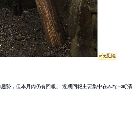
低風險
增加趨勢，但本月內仍有回報。 近期回報主要集中在みなべ町清