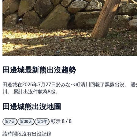
田邊城最新熊出沒趨勢
田邊城在2026年7月27日於みなべ町清川回報了黑熊出沒。
川。 累計出沒件數為8起。
田邊城熊出沒地圖
顯示 8 / 8
近7天
近30天
近1年
該時間段沒有出沒記錄