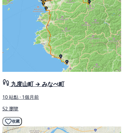
九度山町 → みなべ町
10 站點 · 1個月前
52 瀏覽
收藏