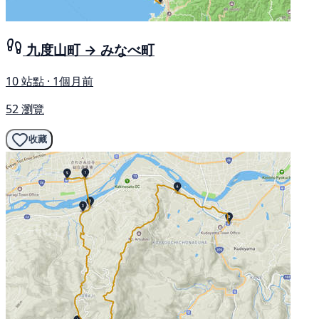
九度山町 → みなべ町
10 站點 · 1個月前
52 瀏覽
收藏