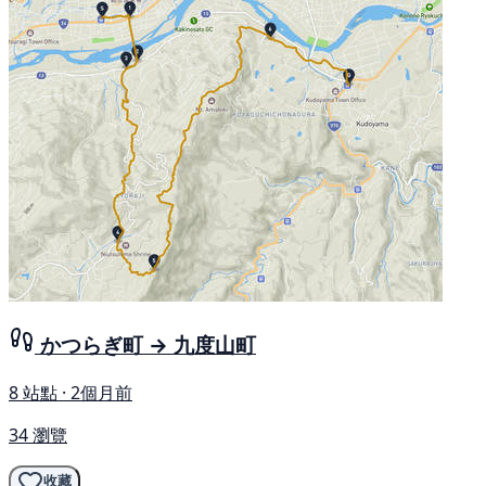
かつらぎ町 → 九度山町
8 站點 · 2個月前
34 瀏覽
收藏