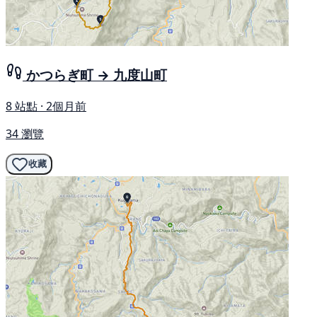
かつらぎ町 → 九度山町
8 站點 · 2個月前
34 瀏覽
收藏