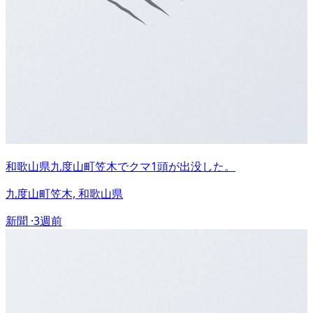
和歌山県九度山町笠木でクマ1頭が出没した。
九度山町笠木, 和歌山県
新聞 ·
3週前