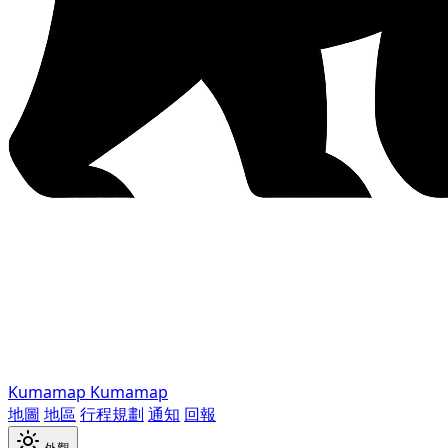
Kumamap
Kumamap
地圖
地區
行程規劃
通知
回報