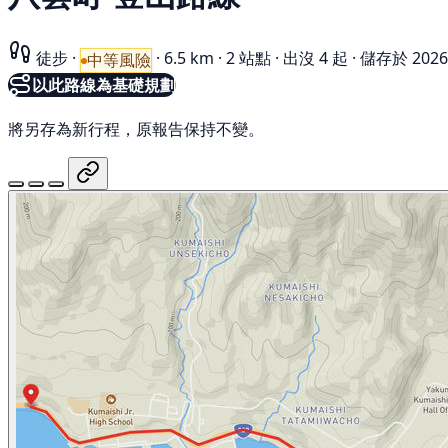
徒步
·
·
6.5 km
·
2 站點
·
出沒 4 起
·
儲存於 202
中等風險
以此路線為基礎規劃
將另存為新行程，原報告保持不變。