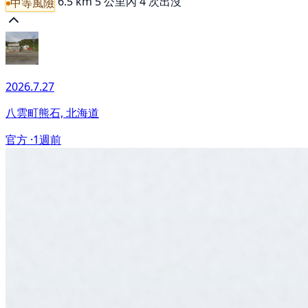
6.5 km
5 公里內 4 次出沒
中等風險
2026.7.27
八雲町熊石, 北海道
官方 ·
1週前