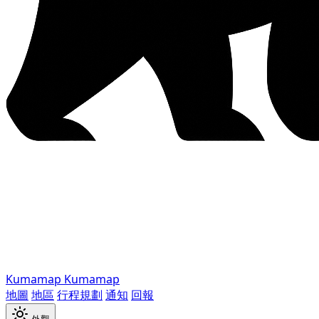
Kumamap
Kumamap
地圖
地區
行程規劃
通知
回報