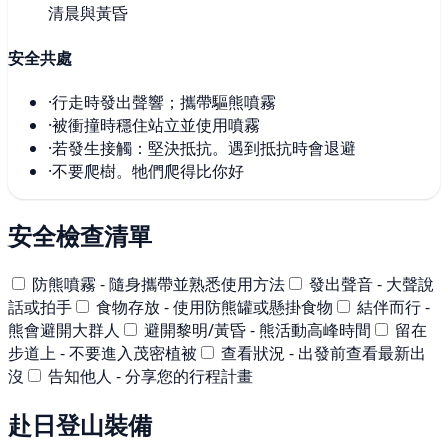
清晨與黃昏
安全共處
·
行走時發出聲響；攜帶驅熊噴霧
·
被衝撞時穩住站立並使用噴霧
·
若發生接觸：堅決抵抗。遇到抵抗時會退避
·
不要爬樹。牠們爬得比你好
安全檢查清單
防熊噴霧 - 隨身攜帶並熟悉使用方法
發出聲音 - 大聲說
話或拍手
食物存放 - 使用防熊罐或懸掛食物
結伴而行 -
熊會避開大群人
避開黎明/黃昏 - 熊活動高峰時間
留在
步道上 - 不要進入茂密植被
查看狀況 - 出發前查看最新出
沒
告知他人 - 分享您的行程計畫
赴日登山裝備