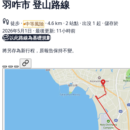
羽咋市 登山路線
徒步
·
·
4.6 km
·
2 站點
·
出沒 1 起
·
儲存於
中等風險
2026年5月1日
·
最後更新: 11小時前
以此路線為基礎規劃
將另存為新行程，原報告保持不變。