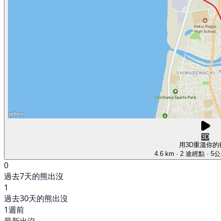
3D
用3D重溫你的
4.6 km
· 2 途經點
· 5
0
過去7天的熊出沒
1
過去30天的熊出沒
1週前