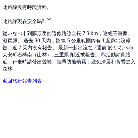
此路線沒有時段資料。
此路線現在安全嗎?
從いなべ市到藤原岳的這條路線全長 7.3 km，途經三重縣、
滋賀縣。 過去 30 天內，路線 5 公里範圍內有 1 起熊出沒報
告。近 7 天內沒有報告。 最新一起出沒在 2週前 於 いなべ市
大安町石榑南（山林）, 三重県 附近被報告。 熊活動如此接
近，行走時請發出聲響、攜帶防熊噴霧，避免清晨和黃昏進入
森林。
返回旅行報告列表