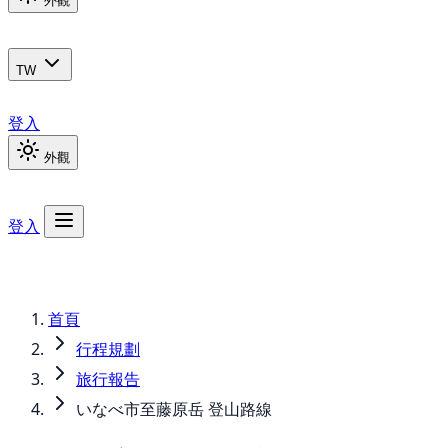
外觀
TW
登入
外觀
登入
首頁
行程規劃
旅行報告
いなべ市至藤原岳 登山路線