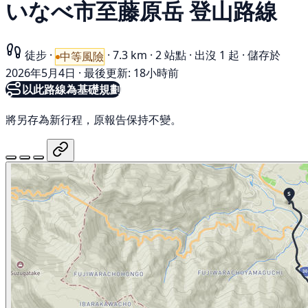
いなべ市至藤原岳 登山路線
徒步
·
·
7.3 km
·
2 站點
·
出沒 1 起
·
儲存於
中等風險
2026年5月4日
·
最後更新: 18小時前
以此路線為基礎規劃
將另存為新行程，原報告保持不變。