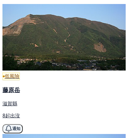
低風險
藤原岳
滋賀縣
8起出沒
通知