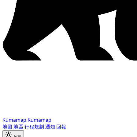
Kumamap
Kumamap
地圖
地區
行程規劃
通知
回報