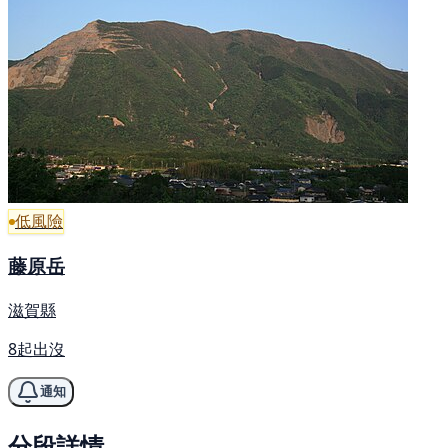
低風險
藤原岳
滋賀縣
8起出沒
通知
分段詳情