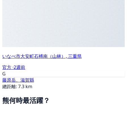
いなべ市大安町石榑南（山林）, 三重県
官方 ·
2週前
G
藤原岳、滋賀縣
總距離: 7.3 km
熊何時最活躍？