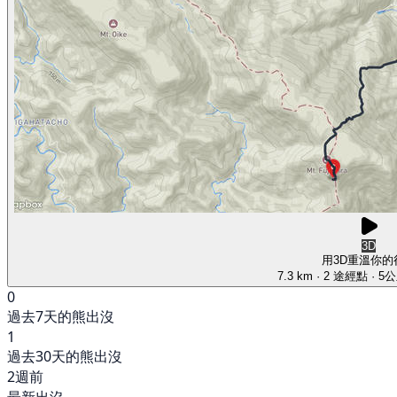
3D
用3D重溫你的
7.3 km
· 2 途經點
· 5
0
過去7天的熊出沒
1
過去30天的熊出沒
2週前