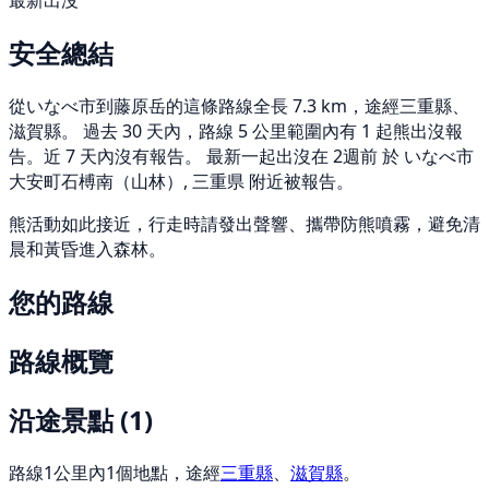
最新出沒
安全總結
從いなべ市到藤原岳的這條路線全長 7.3 km，途經三重縣、
滋賀縣。 過去 30 天內，路線 5 公里範圍內有 1 起熊出沒報
告。近 7 天內沒有報告。 最新一起出沒在 2週前 於 いなべ市
大安町石榑南（山林）, 三重県 附近被報告。
熊活動如此接近，行走時請發出聲響、攜帶防熊噴霧，避免清
晨和黃昏進入森林。
您的路線
路線概覽
沿途景點
(1)
路線1公里內1個地點，途經
三重縣
、
滋賀縣
。