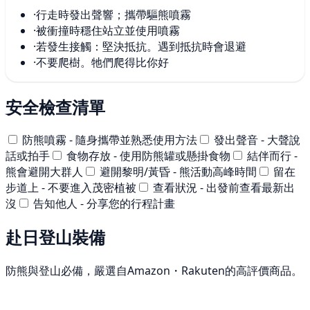
·
行走時發出聲響；攜帶驅熊噴霧
·
被衝撞時穩住站立並使用噴霧
·
若發生接觸：堅決抵抗。遇到抵抗時會退避
·
不要爬樹。牠們爬得比你好
安全檢查清單
防熊噴霧 - 隨身攜帶並熟悉使用方法
發出聲音 - 大聲說
話或拍手
食物存放 - 使用防熊罐或懸掛食物
結伴而行 -
熊會避開大群人
避開黎明/黃昏 - 熊活動高峰時間
留在
步道上 - 不要進入茂密植被
查看狀況 - 出發前查看最新出
沒
告知他人 - 分享您的行程計畫
赴日登山裝備
防熊與登山必備，嚴選自Amazon・Rakuten的高評價商品。