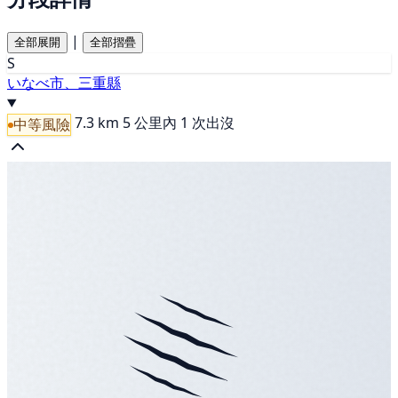
|
全部展開
全部摺疊
S
いなべ市、三重縣
7.3 km
5 公里內 1 次出沒
中等風險