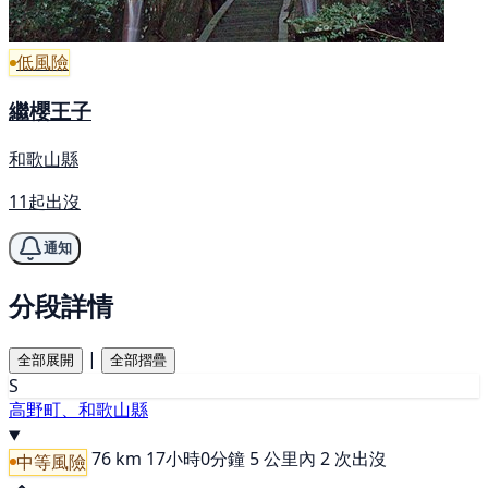
低風險
繼櫻王子
和歌山縣
11起出沒
通知
分段詳情
|
全部展開
全部摺疊
S
高野町、和歌山縣
76 km
17小時0分鐘
5 公里內 2 次出沒
中等風險