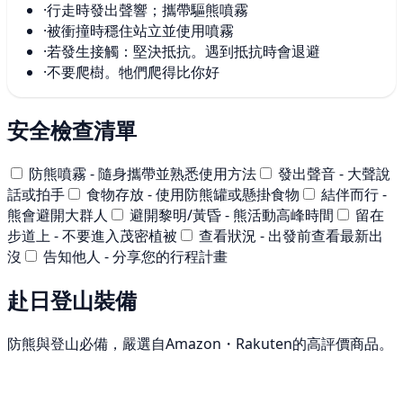
·
行走時發出聲響；攜帶驅熊噴霧
·
被衝撞時穩住站立並使用噴霧
·
若發生接觸：堅決抵抗。遇到抵抗時會退避
·
不要爬樹。牠們爬得比你好
安全檢查清單
防熊噴霧 - 隨身攜帶並熟悉使用方法
發出聲音 - 大聲說
話或拍手
食物存放 - 使用防熊罐或懸掛食物
結伴而行 -
熊會避開大群人
避開黎明/黃昏 - 熊活動高峰時間
留在
步道上 - 不要進入茂密植被
查看狀況 - 出發前查看最新出
沒
告知他人 - 分享您的行程計畫
赴日登山裝備
防熊與登山必備，嚴選自Amazon・Rakuten的高評價商品。