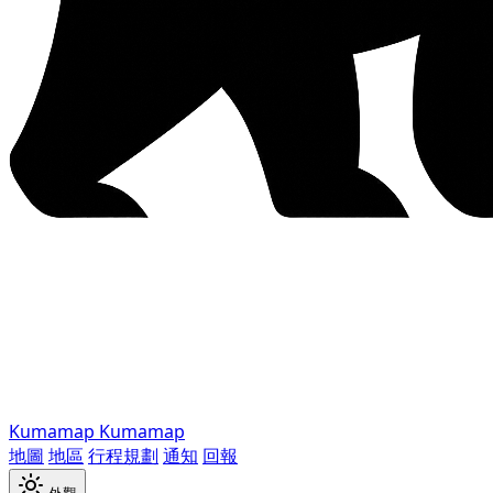
Kumamap
Kumamap
地圖
地區
行程規劃
通知
回報