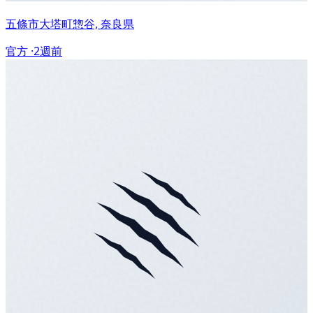
五條市大塔町惣谷, 奈良県
官方 ·
2週前