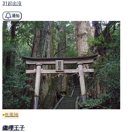
31起出沒
通知
低風險
繼櫻王子