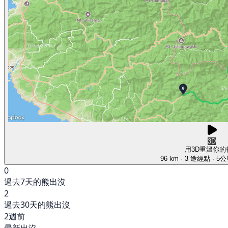
3D
用3D重溫你的
96 km
· 3 途經點
· 5
0
過去7天的熊出沒
2
過去30天的熊出沒
2週前