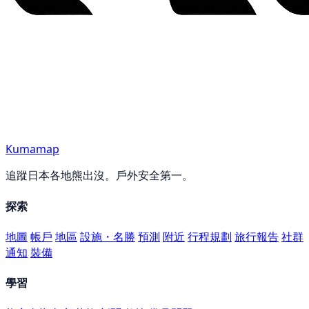
Kumamap
追蹤日本各地熊出沒。戶外安全第一。
探索
地圖
帳戶
地區
設施・名勝
預測
附近
行程規劃
旅行報告
社群
通知
裝備
學習