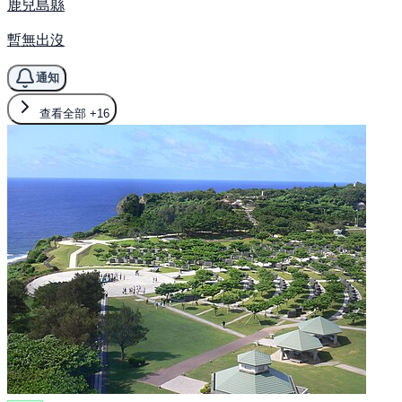
鹿兒島縣
暫無出沒
通知
查看全部
+16