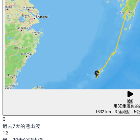
3D
用3D重溫你的
1632 km
· 3 途經點
· 5
0
過去7天的熊出沒
12