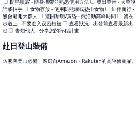
防熊噴霧 - 隨身攜帶並熟悉使用方法
發出聲音 - 大聲說
話或拍手
食物存放 - 使用防熊罐或懸掛食物
結伴而行 -
熊會避開大群人
避開黎明/黃昏 - 熊活動高峰時間
留在
步道上 - 不要進入茂密植被
查看狀況 - 出發前查看最新出
沒
告知他人 - 分享您的行程計畫
赴日登山裝備
防熊與登山必備，嚴選自Amazon・Rakuten的高評價商品。