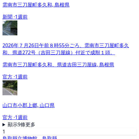
雲南市三刀屋町多久和, 島根県
新聞 ·
1週前
2026年７月26日午前８時55分ごろ、雲南市三刀屋町多久
和、県道272号（吉田三刀屋線）付近で成獣１頭。
雲南市三刀屋町多久和、県道吉田三刀屋線, 島根県
官方 ·
1週前
山口市小郡上郷, 山口県
官方 ·
1週前
顯示9條更多
1
鳥取縣立博物館、鳥取縣