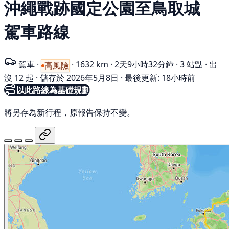
沖繩戰跡國定公園至鳥取城
駕車路線
駕車
·
·
1632 km
·
2天9小時32分鐘
·
3 站點
·
出
高風險
沒 12 起
·
儲存於 2026年5月8日
·
最後更新: 18小時前
以此路線為基礎規劃
將另存為新行程，原報告保持不變。