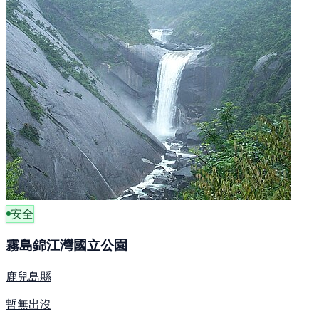
安全
霧島錦江灣國立公園
鹿兒島縣
暫無出沒