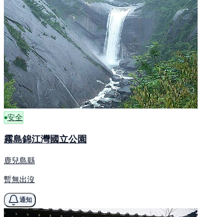
安全
霧島錦江灣國立公園
鹿兒島縣
暫無出沒
通知