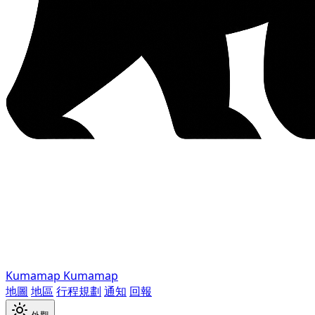
Kumamap
Kumamap
地圖
地區
行程規劃
通知
回報