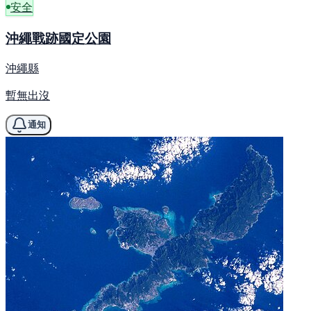
安全
沖繩戰跡國定公園
沖繩縣
暫無出沒
通知