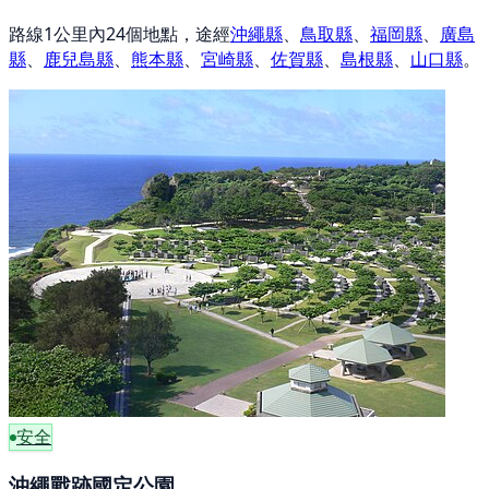
路線1公里內24個地點，途經
沖繩縣
、
鳥取縣
、
福岡縣
、
廣島
縣
、
鹿兒島縣
、
熊本縣
、
宮崎縣
、
佐賀縣
、
島根縣
、
山口縣
。
安全
沖繩戰跡國定公園