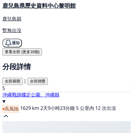
鹿兒島県歷史資料中心黎明館
鹿兒島縣
暫無出沒
通知
查看全部 (更多16個)
分段詳情
|
全部展開
全部摺疊
S
沖繩戰跡國定公園、沖繩縣
1629 km
2天9小時23分鐘
5 公里內 12 次出沒
高風險