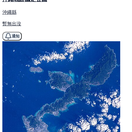
沖繩縣
暫無出沒
通知