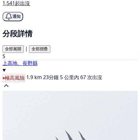
1,541起出沒
通知
分段詳情
|
全部展開
全部摺疊
S
上高地、長野縣
1.9 km
23分鐘
5 公里內 67 次出沒
極高風險