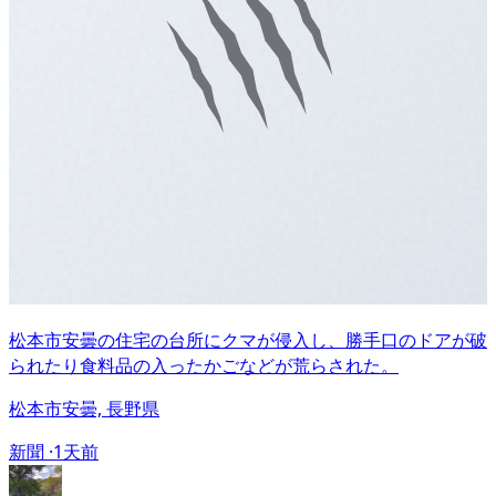
松本市安曇の住宅の台所にクマが侵入し、勝手口のドアが破
られたり食料品の入ったかごなどが荒らされた。
松本市安曇, 長野県
新聞 ·
1天前