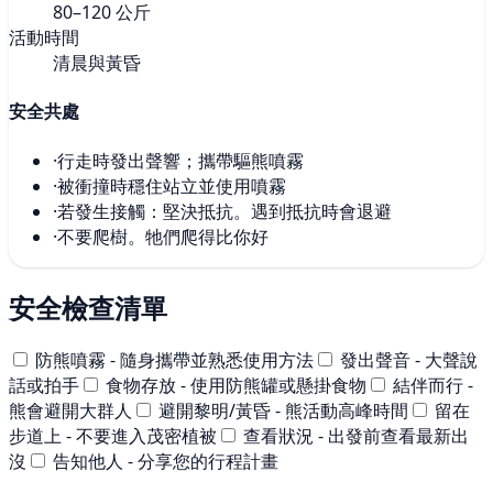
80–120 公斤
活動時間
清晨與黃昏
安全共處
·
行走時發出聲響；攜帶驅熊噴霧
·
被衝撞時穩住站立並使用噴霧
·
若發生接觸：堅決抵抗。遇到抵抗時會退避
·
不要爬樹。牠們爬得比你好
安全檢查清單
防熊噴霧 - 隨身攜帶並熟悉使用方法
發出聲音 - 大聲說
話或拍手
食物存放 - 使用防熊罐或懸掛食物
結伴而行 -
熊會避開大群人
避開黎明/黃昏 - 熊活動高峰時間
留在
步道上 - 不要進入茂密植被
查看狀況 - 出發前查看最新出
沒
告知他人 - 分享您的行程計畫