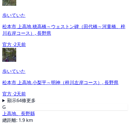
歩いていた
松本市 上高地 穂高橋～ウェストン碑（田代橋～河童橋、梓
川右岸コース）, 長野県
官方 ·
2天前
歩いていた
松本市 上高地 小梨平～明神（梓川左岸コース）, 長野県
官方 ·
2天前
顯示64條更多
G
上高地、長野縣
總距離: 1.9 km