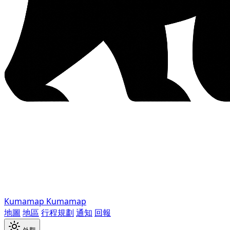
Kumamap
Kumamap
地圖
地區
行程規劃
通知
回報