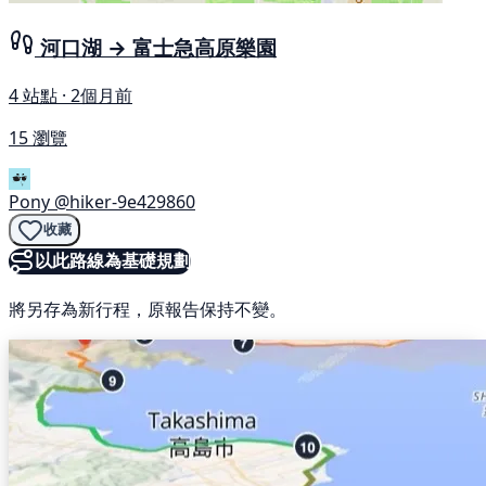
河口湖 → 富士急高原樂園
4 站點 · 2個月前
15 瀏覽
Pony
@hiker-9e429860
收藏
以此路線為基礎規劃
將另存為新行程，原報告保持不變。