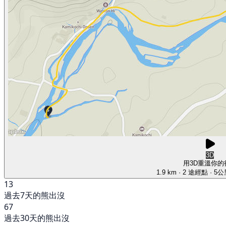
3D
用3D重溫你的
1.9 km
· 2 途經點
· 5
13
過去7天的熊出沒
67
過去30天的熊出沒