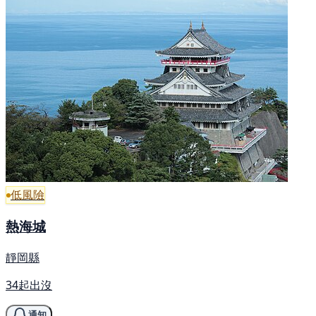
低風險
熱海城
靜岡縣
34起出沒
通知