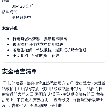
體重
80–120 公斤
活動時間
清晨與黃昏
安全共處
·
行走時發出聲響；攜帶驅熊噴霧
·
被衝撞時穩住站立並使用噴霧
·
若發生接觸：堅決抵抗。遇到抵抗時會退避
·
不要爬樹。牠們爬得比你好
安全檢查清單
防熊噴霧 - 隨身攜帶並熟悉使用方法
發出聲音 - 大聲說
話或拍手
食物存放 - 使用防熊罐或懸掛食物
結伴而行 -
熊會避開大群人
避開黎明/黃昏 - 熊活動高峰時間
留在
步道上 - 不要進入茂密植被
查看狀況 - 出發前查看最新出
沒
告知他人 - 分享您的行程計畫