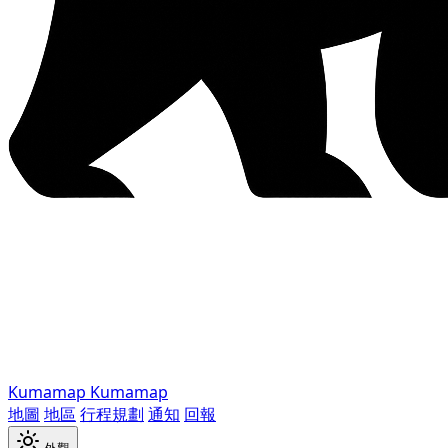
Kumamap
Kumamap
地圖
地區
行程規劃
通知
回報