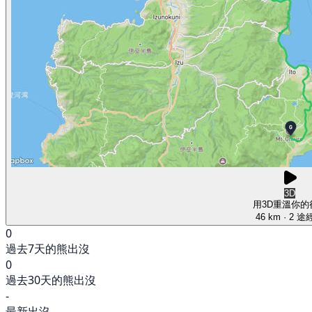
3D
用3D重溫你的
46 km
· 2 途
0
過去7天的熊出沒
0
過去30天的熊出沒
-
最新出沒