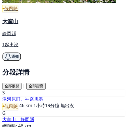
低風險
大室山
靜岡縣
1起出沒
通知
分段詳情
|
全部展開
全部摺疊
S
湯河原町、神奈川縣
46 km
1小時19分鐘
無出沒
低風險
G
大室山、靜岡縣
總距離: 46 km