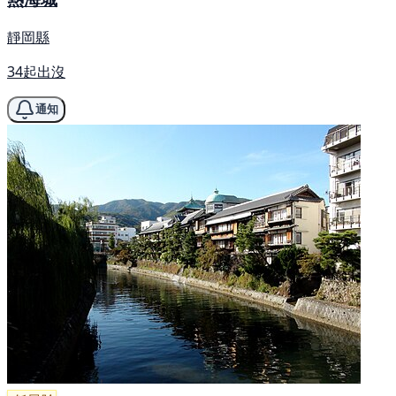
靜岡縣
34起出沒
通知