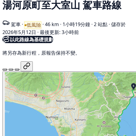
湯河原町至大室山 駕車路線
駕車
·
·
46 km
·
1小時19分鐘
·
2 站點
·
儲存於
低風險
2026年5月12日
·
最後更新: 3小時前
以此路線為基礎規劃
將另存為新行程，原報告保持不變。