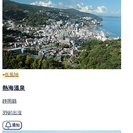
低風險
熱海溫泉
靜岡縣
39起出沒
通知