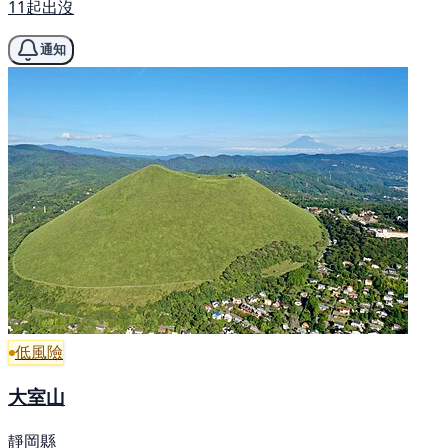
11起出沒
通知
低風險
大室山
靜岡縣