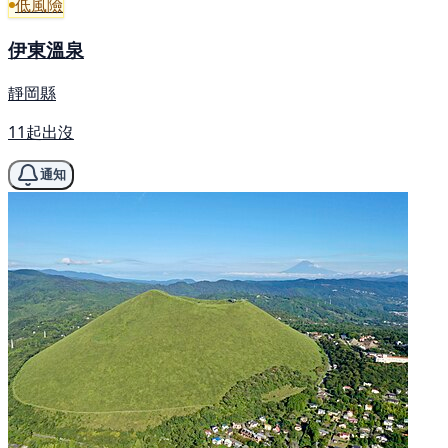
低風險
伊東溫泉
靜岡縣
11起出沒
通知