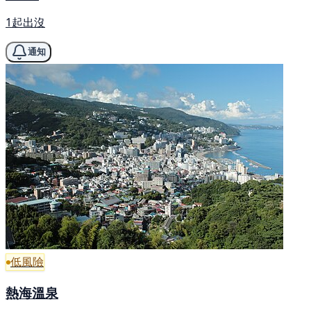
1起出沒
通知
低風險
熱海溫泉