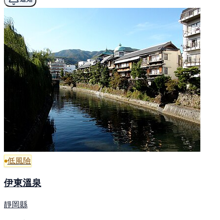
低風險
伊東溫泉
靜岡縣