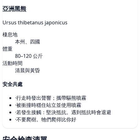
亞洲黑熊
Ursus thibetanus japonicus
棲息地
本州、四國
體重
80–120 公斤
活動時間
清晨與黃昏
安全共處
·
行走時發出聲響；攜帶驅熊噴霧
·
被衝撞時穩住站立並使用噴霧
·
若發生接觸：堅決抵抗。遇到抵抗時會退避
·
不要爬樹。牠們爬得比你好
安全檢查清單