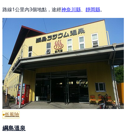
路線1公里內3個地點，途經
神奈川縣
、
靜岡縣
。
低風險
綱島溫泉