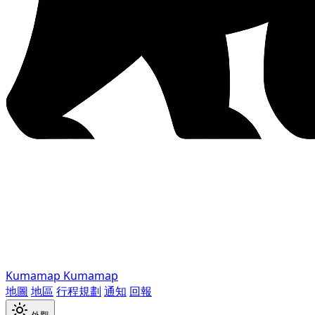
Kumamap
Kumamap
地圖
地區
行程規劃
通知
回報