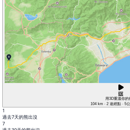
3D
用3D重溫你的
104 km
· 2 途經點
· 5
1
過去7天的熊出沒
7