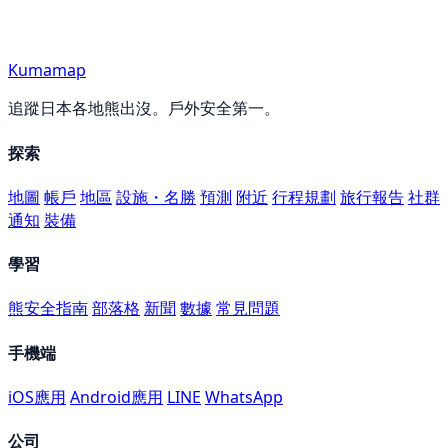
Kumamap
追蹤日本各地熊出沒。戶外安全第一。
探索
地圖
帳戶
地區
設施・名勝
預測
附近
行程規劃
旅行報告
社群
通知
裝備
學習
熊安全指南
部落格
新聞
數據
常見問題
手機端
iOS應用
Android應用
LINE
WhatsApp
公司