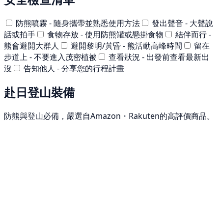
防熊噴霧 - 隨身攜帶並熟悉使用方法
發出聲音 - 大聲說
話或拍手
食物存放 - 使用防熊罐或懸掛食物
結伴而行 -
熊會避開大群人
避開黎明/黃昏 - 熊活動高峰時間
留在
步道上 - 不要進入茂密植被
查看狀況 - 出發前查看最新出
沒
告知他人 - 分享您的行程計畫
赴日登山裝備
防熊與登山必備，嚴選自Amazon・Rakuten的高評價商品。