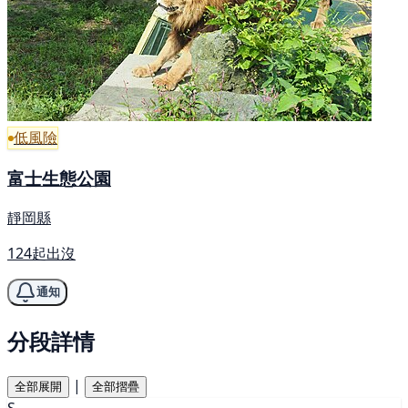
低風險
富士生態公園
靜岡縣
124起出沒
通知
分段詳情
|
全部展開
全部摺疊