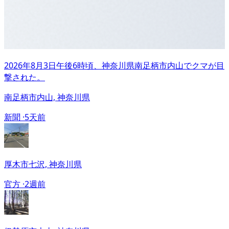
2026年8月3日午後6時頃、神奈川県南足柄市内山でクマが目
撃された。
南足柄市内山, 神奈川県
新聞 ·
5天前
厚木市七沢, 神奈川県
官方 ·
2週前