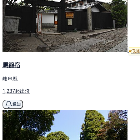
低
馬籠宿
岐阜縣
1,237起出沒
通知