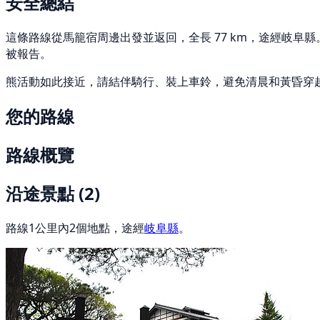
安全總結
這條路線從馬籠宿周邊出發並返回，全長 77 km，途經岐阜縣。 過
被報告。
熊活動如此接近，請結伴騎行、裝上車鈴，避免清晨和黃昏穿
您的路線
路線概覽
沿途景點
(2)
路線1公里內2個地點，途經
岐阜縣
。