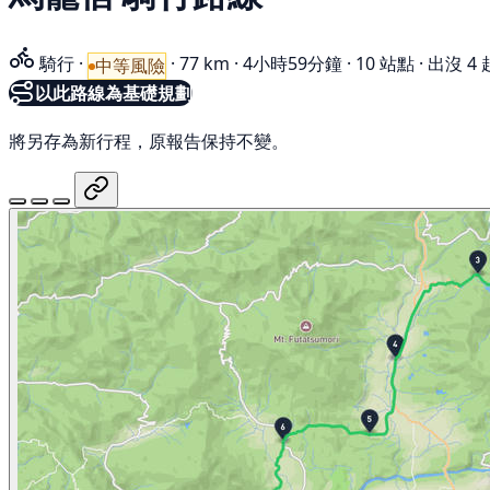
騎行
·
·
77 km
·
4小時59分鐘
·
10 站點
·
出沒 4 
中等風險
以此路線為基礎規劃
將另存為新行程，原報告保持不變。