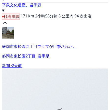
平泉文化遺產、岩手縣
171 km
2小時58分鐘
5 公里內 94 次出沒
極高風險
盛岡市東松園２丁目でクマが目撃された。
盛岡市東松園2丁目, 岩手県
新聞 ·
2天前