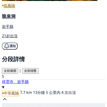
低風險
龍泉洞
岩手縣
21起出沒
通知
分段詳情
|
全部展開
全部摺疊
S
祥雲寺、岩手縣
7.7 km
13分鐘
5 公里內 4 次出沒
中等風險