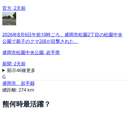
官方 ·
2天前
2026年8月6日午前10時ごろ、盛岡市松園2丁目の松園中央
公園で親子のクマ2頭が目撃された。
盛岡市松園中央公園, 岩手県
新聞 ·
2天前
顯示46條更多
G
盛岡市、岩手縣
總距離: 274 km
熊何時最活躍？