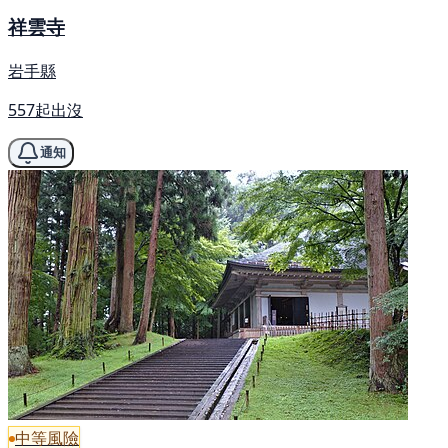
祥雲寺
岩手縣
557起出沒
通知
中等風險