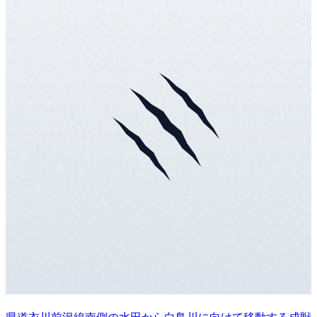
県道衣川前沢線南側の水田から白鳥川に向けて移動する成獣