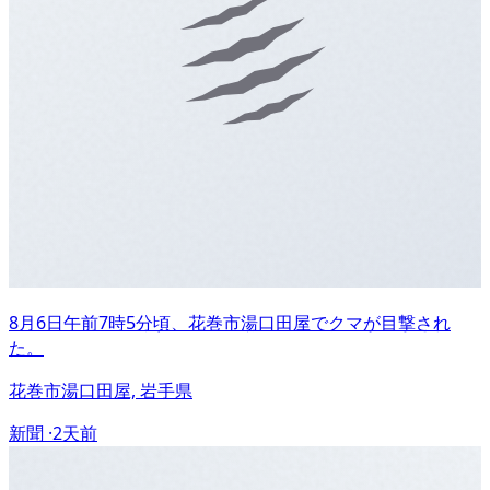
8月6日午前7時5分頃、花巻市湯口田屋でクマが目撃され
た。
花巻市湯口田屋, 岩手県
新聞 ·
2天前