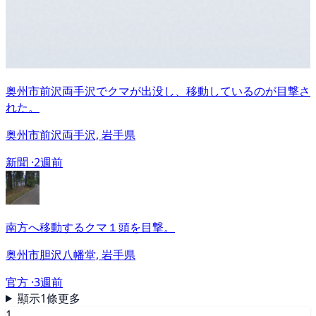
奥州市前沢両手沢でクマが出没し、移動しているのが目撃さ
れた。
奥州市前沢両手沢, 岩手県
新聞 ·
2週前
南方へ移動するクマ１頭を目撃。
奥州市胆沢八幡堂, 岩手県
官方 ·
3週前
顯示1條更多
1