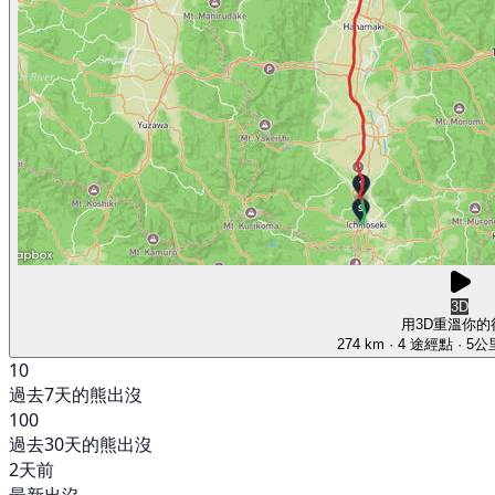
3D
用3D重溫你的
274 km
· 4 途經點
· 5
10
過去7天的熊出沒
100
過去30天的熊出沒
2天前