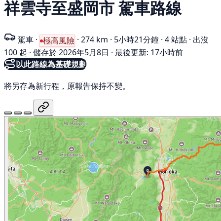
祥雲寺至盛岡市 駕車路線
駕車
·
·
274 km
·
5小時21分鐘
·
4 站點
·
出沒
極高風險
100 起
·
儲存於 2026年5月8日
·
最後更新: 17小時前
以此路線為基礎規劃
將另存為新行程，原報告保持不變。