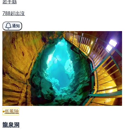
岩手縣
788起出沒
通知
低風險
龍泉洞