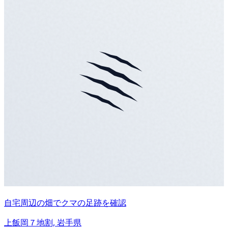
自宅周辺の畑でクマの足跡を確認
上飯岡７地割, 岩手県