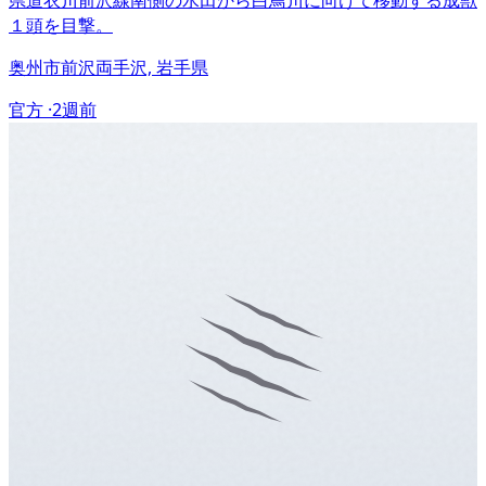
１頭を目撃。
奥州市前沢両手沢, 岩手県
官方 ·
2週前