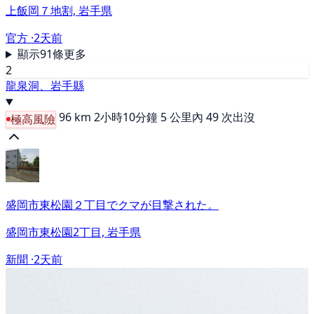
上飯岡７地割, 岩手県
官方 ·
2天前
顯示91條更多
2
龍泉洞、岩手縣
96 km
2小時10分鐘
5 公里內 49 次出沒
極高風險
盛岡市東松園２丁目でクマが目撃された。
盛岡市東松園2丁目, 岩手県
新聞 ·
2天前