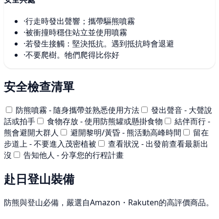
·
行走時發出聲響；攜帶驅熊噴霧
·
被衝撞時穩住站立並使用噴霧
·
若發生接觸：堅決抵抗。遇到抵抗時會退避
·
不要爬樹。牠們爬得比你好
安全檢查清單
防熊噴霧 - 隨身攜帶並熟悉使用方法
發出聲音 - 大聲說
話或拍手
食物存放 - 使用防熊罐或懸掛食物
結伴而行 -
熊會避開大群人
避開黎明/黃昏 - 熊活動高峰時間
留在
步道上 - 不要進入茂密植被
查看狀況 - 出發前查看最新出
沒
告知他人 - 分享您的行程計畫
赴日登山裝備
防熊與登山必備，嚴選自Amazon・Rakuten的高評價商品。