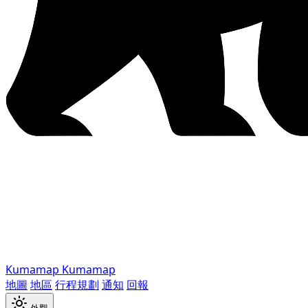
Kumamap
Kumamap
地圖
地區
行程規劃
通知
回報