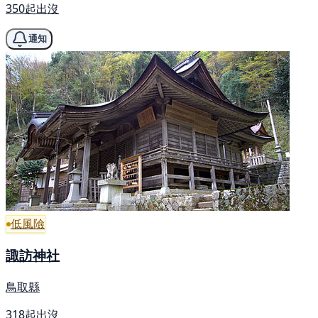
350起出沒
通知
低風險
諏訪神社
鳥取縣
318起出沒