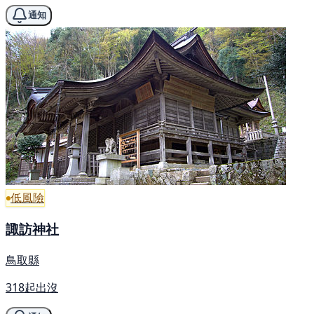
通知
低風險
諏訪神社
鳥取縣
318起出沒