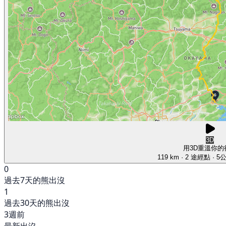
3D
用3D重溫你的
119 km
· 2 途經點
· 5
0
過去7天的熊出沒
1
過去30天的熊出沒
3週前