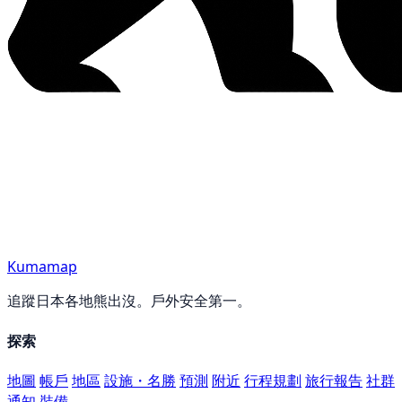
Kumamap
追蹤日本各地熊出沒。戶外安全第一。
探索
地圖
帳戶
地區
設施・名勝
預測
附近
行程規劃
旅行報告
社群
通知
裝備