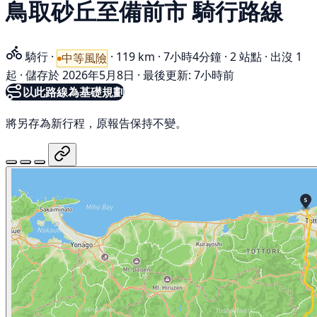
鳥取砂丘至備前市 騎行路線
騎行
·
·
119 km
·
7小時4分鐘
·
2 站點
·
出沒 1
中等風險
起
·
儲存於 2026年5月8日
·
最後更新: 7小時前
以此路線為基礎規劃
將另存為新行程，原報告保持不變。