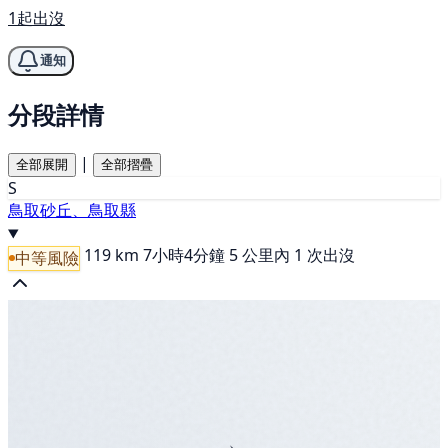
1起出沒
通知
分段詳情
|
全部展開
全部摺疊
S
鳥取砂丘、鳥取縣
119 km
7小時4分鐘
5 公里內 1 次出沒
中等風險