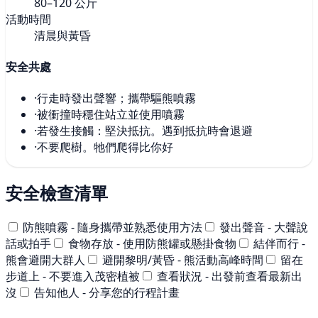
80–120 公斤
活動時間
清晨與黃昏
安全共處
·
行走時發出聲響；攜帶驅熊噴霧
·
被衝撞時穩住站立並使用噴霧
·
若發生接觸：堅決抵抗。遇到抵抗時會退避
·
不要爬樹。牠們爬得比你好
安全檢查清單
防熊噴霧 - 隨身攜帶並熟悉使用方法
發出聲音 - 大聲說
話或拍手
食物存放 - 使用防熊罐或懸掛食物
結伴而行 -
熊會避開大群人
避開黎明/黃昏 - 熊活動高峰時間
留在
步道上 - 不要進入茂密植被
查看狀況 - 出發前查看最新出
沒
告知他人 - 分享您的行程計畫