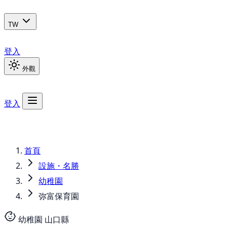
TW
登入
外觀
登入
首頁
設施・名勝
幼稚園
弥富保育園
幼稚園
山口縣