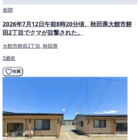
新聞
2026年7月12日午前8時20分頃、秋田県大館市餅
田2丁目でクマが目撃された。
大館市餅田2丁目, 秋田県
3週前
收藏