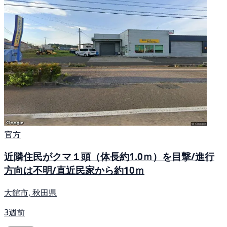
官方
近隣住民がクマ１頭（体長約1.0ｍ）を目撃/進行
方向は不明/直近民家から約10ｍ
大館市, 秋田県
3週前