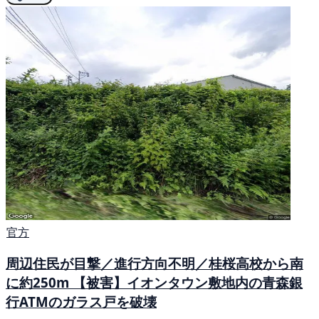
官方
周辺住民が目撃／進行方向不明／桂桜高校から南
に約250m 【被害】イオンタウン敷地内の青森銀
行ATMのガラス戸を破壊