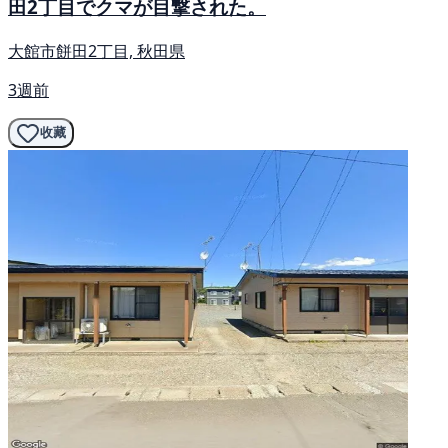
田2丁目でクマが目撃された。
大館市餅田2丁目, 秋田県
3週前
收藏