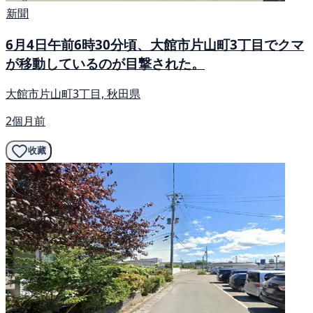
新聞
6月4日午前6時30分頃、大館市片山町3丁目でクマ
が移動しているのが目撃された。
大館市片山町3丁目, 秋田県
2個月前
收藏