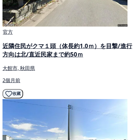
官方
近隣住民がクマ１頭（体長約1.0ｍ）を目撃/進行
方向は北/直近民家まで約50ｍ
大館市, 秋田県
2個月前
收藏