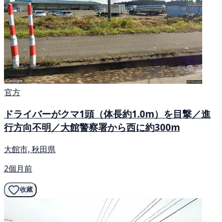
官方
ドライバーがクマ1頭（体長約1.0m）を目撃／進
行方向不明／大館警察署から西に約300m
大館市, 秋田県
2個月前
收藏