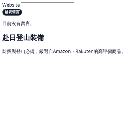
Website
發表留言
目前沒有留言。
赴日登山裝備
防熊與登山必備，嚴選自Amazon・Rakuten的高評價商品。