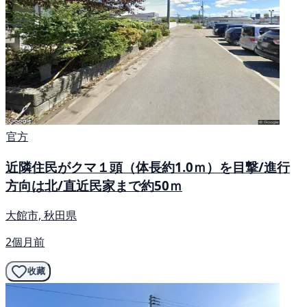
官方
近隣住民がクマ１頭（体長約1.0ｍ）を目撃/進行
方向は北/直近民家まで約50ｍ
大館市, 秋田県
2個月前
收藏