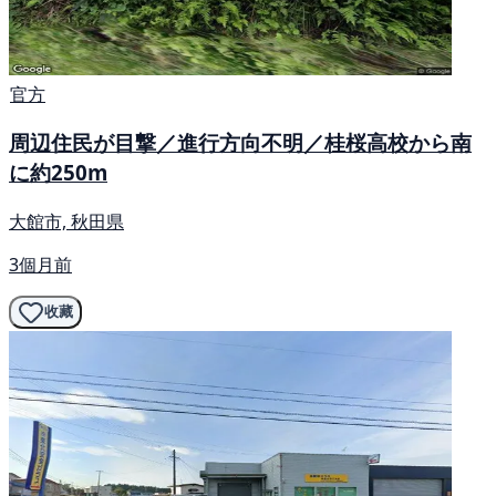
官方
周辺住民が目撃／進行方向不明／桂桜高校から南
に約250m
大館市, 秋田県
3個月前
收藏