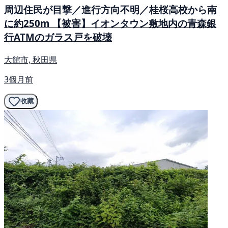
周辺住民が目撃／進行方向不明／桂桜高校から南
に約250m 【被害】イオンタウン敷地内の青森銀
行ATMのガラス戸を破壊
大館市, 秋田県
3個月前
收藏