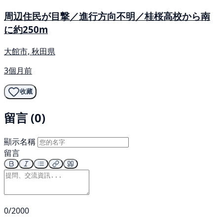
周辺住民が目撃／進行方向不明／桂桜高校から南
に約250m
大館市, 秋田県
3個月前
收藏
留言 (0)
顯示名稱
留言
0/2000