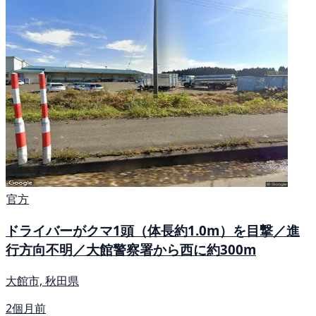
官方
ドライバーがクマ1頭（体長約1.0m）を目撃／進
行方向不明／大館警察署から西に約300m
大館市, 秋田県
2個月前