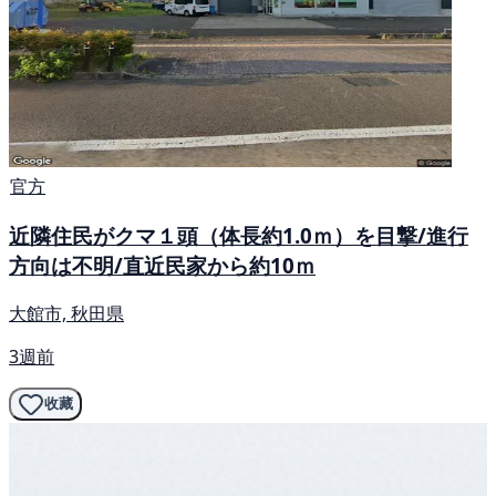
官方
近隣住民がクマ１頭（体長約1.0ｍ）を目撃/進行
方向は不明/直近民家から約10ｍ
大館市, 秋田県
3週前
收藏