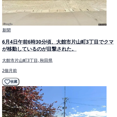
新聞
6月4日午前6時30分頃、大館市片山町3丁目でクマ
が移動しているのが目撃された。
大館市片山町3丁目, 秋田県
2個月前
收藏