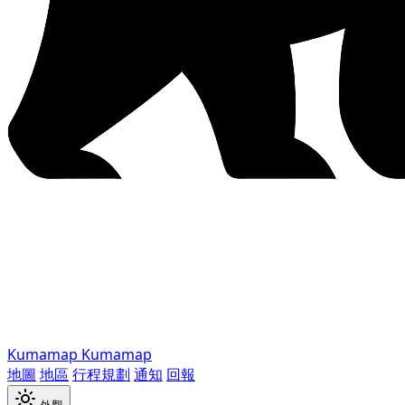
Kumamap
Kumamap
地圖
地區
行程規劃
通知
回報