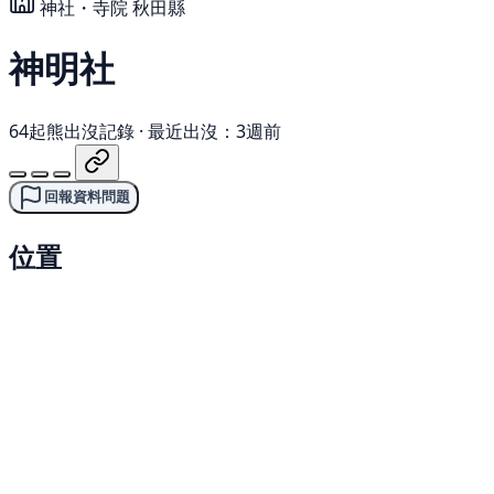
神社・寺院
秋田縣
神明社
64起熊出沒記錄
·
最近出沒：3週前
回報資料問題
位置