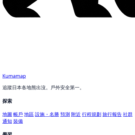
Kumamap
追蹤日本各地熊出沒。戶外安全第一。
探索
地圖
帳戶
地區
設施・名勝
預測
附近
行程規劃
旅行報告
社群
通知
裝備
學習