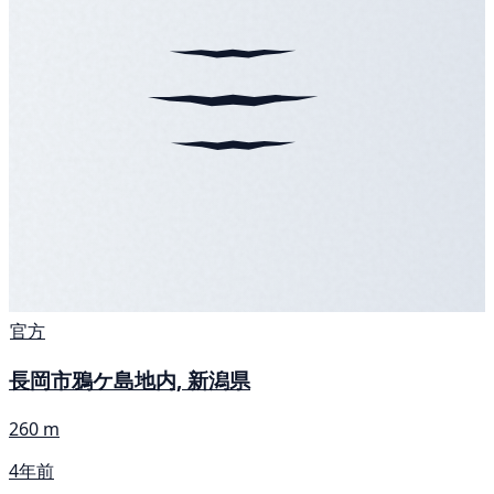
官方
長岡市鴉ケ島地内, 新潟県
260 m
4年前