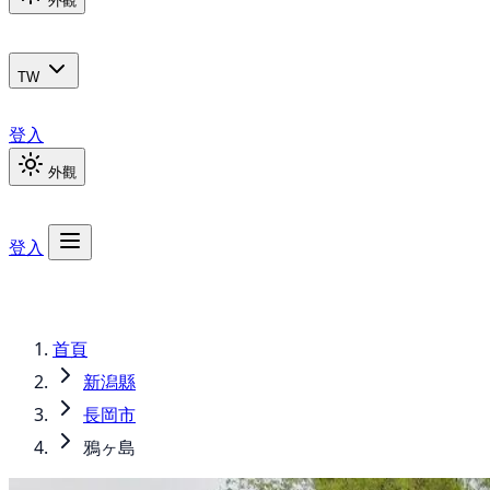
外觀
TW
登入
外觀
登入
首頁
新潟縣
長岡市
鴉ヶ島