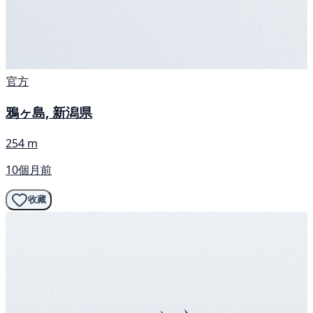
官方
鴉ヶ島, 新潟県
254 m
10個月前
收藏