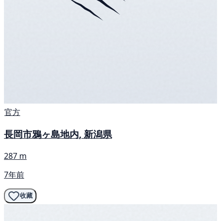
官方
長岡市鴉ヶ島地内, 新潟県
287 m
7年前
收藏