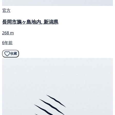
官方
長岡市鴉ヶ島地内, 新潟県
268 m
6年前
收藏