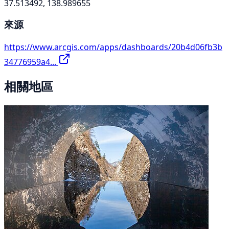
37.513492, 138.989655
來源
https://www.arcgis.com/apps/dashboards/20b4d06fb3b
34776959a4...
相關地區