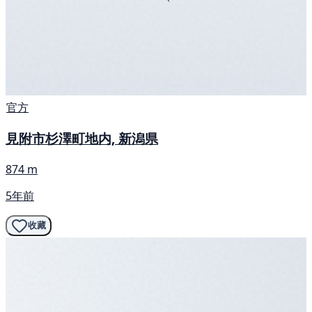
官方
見附市杉澤町地内, 新潟県
874 m
5年前
收藏