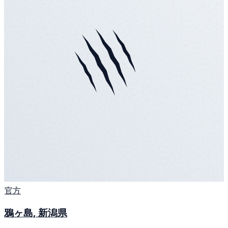
官方
鴉ヶ島, 新潟県