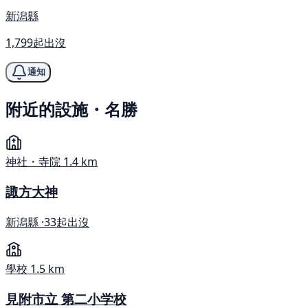
新潟縣
1,799起出沒
通知
附近的設施・名勝
神社・寺院
1.4 km
諏方大神
新潟縣 ·
33起出沒
學校
1.5 km
見附市立 第二小学校