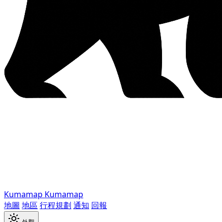
Kumamap
Kumamap
地圖
地區
行程規劃
通知
回報