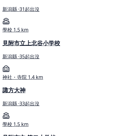
新潟縣 ·
31起出沒
學校
1.5 km
見附市立上北谷小学校
新潟縣 ·
35起出沒
神社・寺院
1.4 km
諏方大神
新潟縣 ·
33起出沒
學校
1.5 km