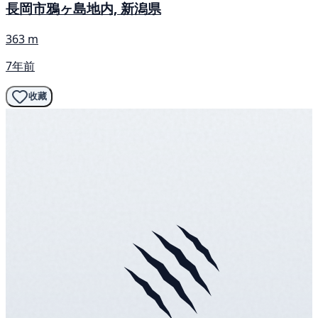
長岡市鴉ヶ島地内, 新潟県
363 m
7年前
收藏