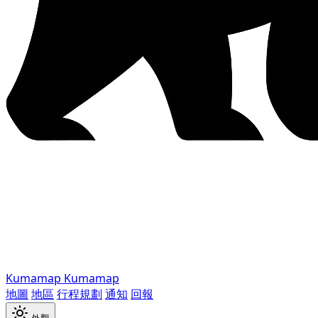
Kumamap
Kumamap
地圖
地區
行程規劃
通知
回報