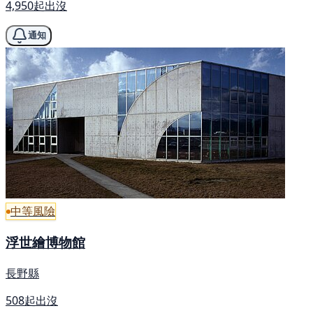
4,950起出沒
通知
中等風險
浮世繪博物館
長野縣
508起出沒