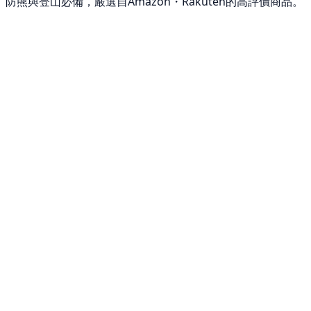
防熊與登山必備，嚴選自Amazon・Rakuten的高評價商品。