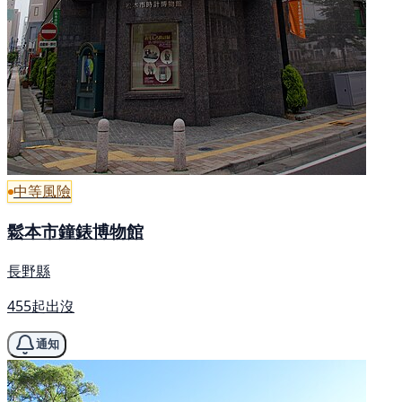
中等風險
鬆本市鐘錶博物館
長野縣
455起出沒
通知