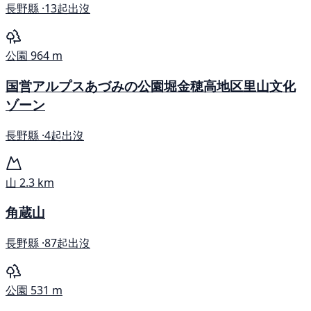
長野縣 ·
13起出沒
公園
964 m
国営アルプスあづみの公園堀金穂高地区里山文化
ゾーン
長野縣 ·
4起出沒
山
2.3 km
角蔵山
長野縣 ·
87起出沒
公園
531 m