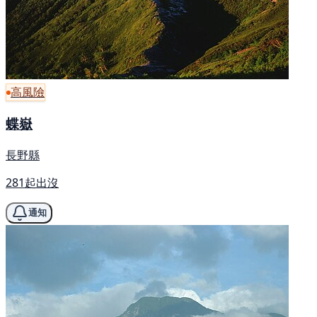
高風險
蝶嶽
長野縣
281起出沒
通知