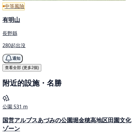
中等風險
有明山
長野縣
280起出沒
通知
查看全部 (更多2個)
附近的設施・名勝
公園
531 m
国営アルプスあづみの公園堀金穂高地区田園文化
ゾーン