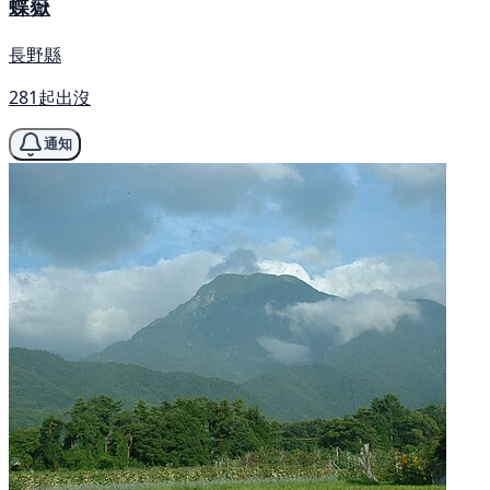
蝶嶽
長野縣
281起出沒
通知