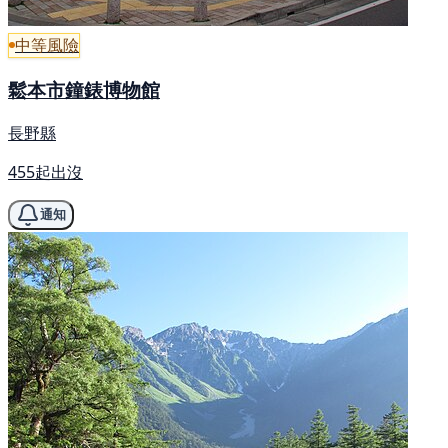
中等風險
鬆本市鐘錶博物館
長野縣
455起出沒
通知