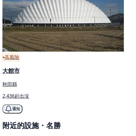
高風險
大館市
秋田縣
2,436起出沒
通知
附近的設施・名勝