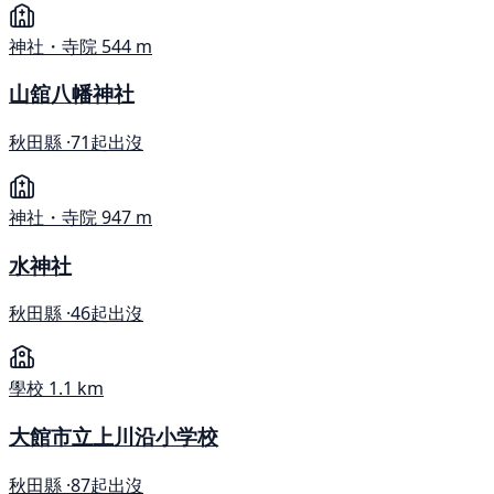
神社・寺院
544 m
山舘八幡神社
秋田縣 ·
71起出沒
神社・寺院
947 m
水神社
秋田縣 ·
46起出沒
學校
1.1 km
大館市立上川沿小学校
秋田縣 ·
87起出沒