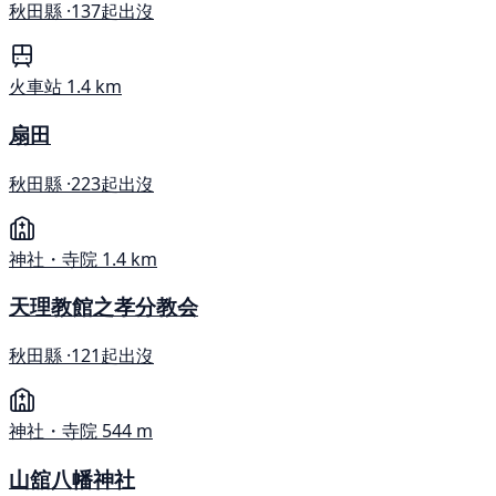
秋田縣 ·
137起出沒
火車站
1.4 km
扇田
秋田縣 ·
223起出沒
神社・寺院
1.4 km
天理教館之孝分教会
秋田縣 ·
121起出沒
神社・寺院
544 m
山舘八幡神社