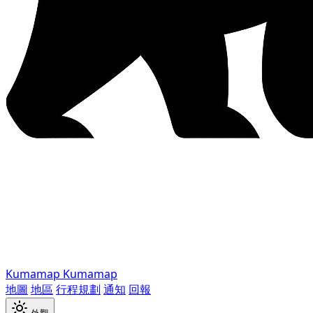
Kumamap
Kumamap
地圖
地區
行程規劃
通知
回報