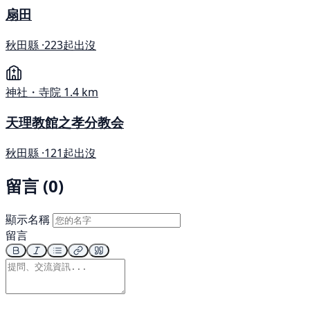
扇田
秋田縣 ·
223起出沒
神社・寺院
1.4 km
天理教館之孝分教会
秋田縣 ·
121起出沒
留言 (0)
顯示名稱
留言