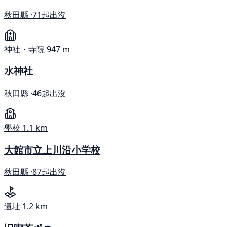
秋田縣 ·
71起出沒
神社・寺院
947 m
水神社
秋田縣 ·
46起出沒
學校
1.1 km
大館市立上川沿小学校
秋田縣 ·
87起出沒
遺址
1.2 km