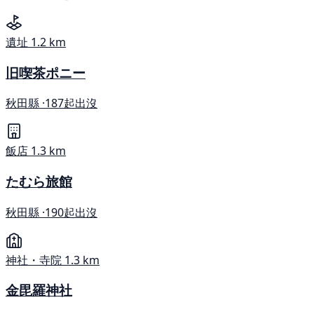
遺址
1.2 km
旧喫茶ポニー
秋田縣 ·
187起出沒
飯店
1.3 km
たむら旅館
秋田縣 ·
190起出沒
神社・寺院
1.3 km
金毘羅神社