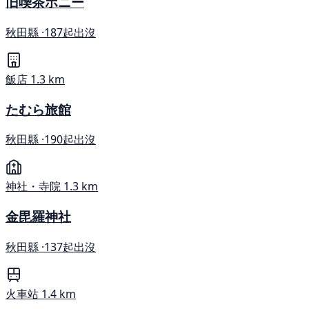
旧喫茶ポニー
秋田縣 ·
187起出沒
飯店
1.3 km
たむら旅館
秋田縣 ·
190起出沒
神社・寺院
1.3 km
金毘羅神社
秋田縣 ·
137起出沒
火車站
1.4 km