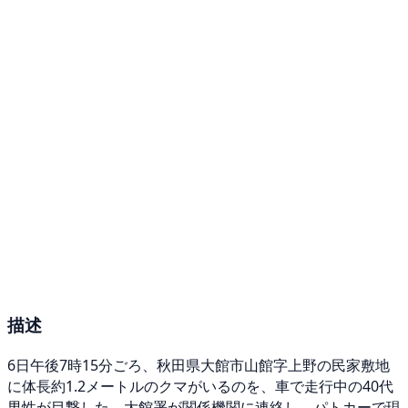
描述
6日午後7時15分ごろ、秋田県大館市山館字上野の民家敷地
に体長約1.2メートルのクマがいるのを、車で走行中の40代
男性が目撃した。大館署が関係機関に連絡し、パトカーで現