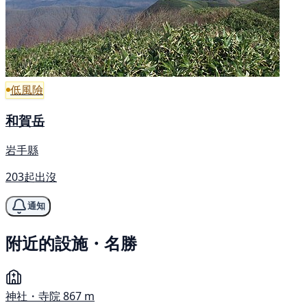
低風險
和賀岳
岩手縣
203起出沒
通知
附近的設施・名勝
神社・寺院
867 m