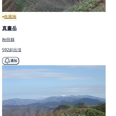
低風險
真晝岳
秋田縣
592起出沒
通知