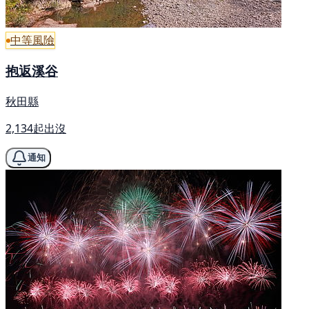
中等風險
抱返溪谷
秋田縣
2,134起出沒
通知