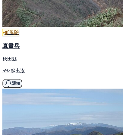
低風險
真晝岳
秋田縣
592起出沒
通知