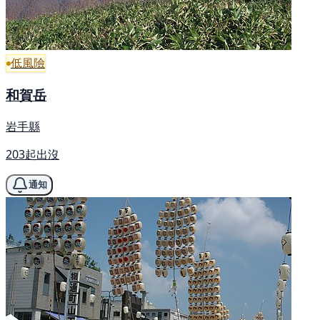
低風險
和賀岳
岩手縣
203起出沒
通知