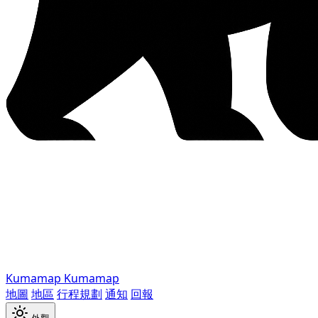
Kumamap
Kumamap
地圖
地區
行程規劃
通知
回報