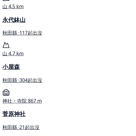
山
4.5 km
永代鉢山
秋田縣 ·
117起出沒
山
4.7 km
小屋森
秋田縣 ·
304起出沒
神社・寺院
867 m
菅原神社
秋田縣 ·
21起出沒