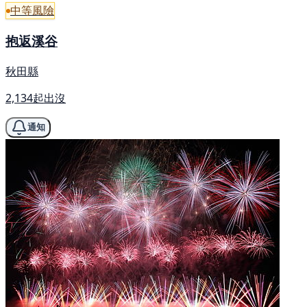
中等風險
抱返溪谷
秋田縣
2,134起出沒
通知