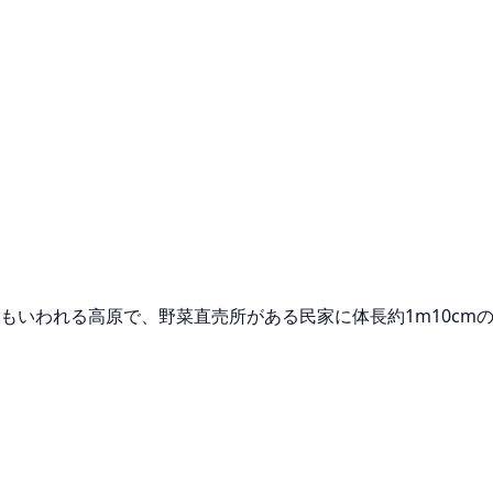
」ともいわれる高原で、野菜直売所がある民家に体長約1m10c