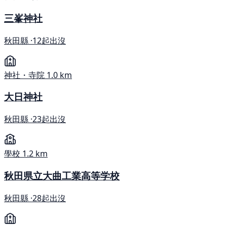
三峯神社
秋田縣 ·
12起出沒
神社・寺院
1.0 km
大日神社
秋田縣 ·
23起出沒
學校
1.2 km
秋田県立大曲工業高等学校
秋田縣 ·
28起出沒