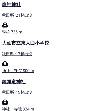
龍神神社
秋田縣 ·
21起出沒
學校
736 m
大仙市立東大曲小学校
秋田縣 ·
17起出沒
神社・寺院
800 m
鐘旭道神社
秋田縣 ·
19起出沒
神社・寺院
934 m