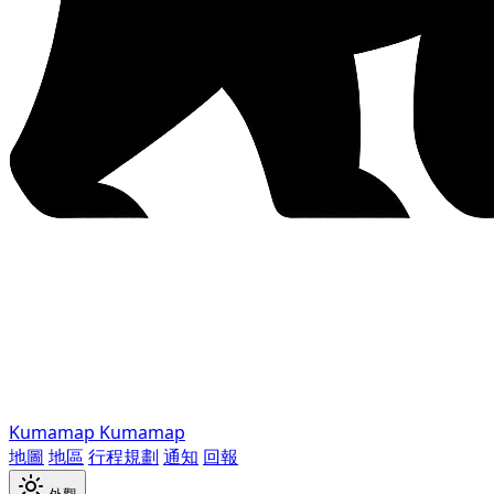
Kumamap
Kumamap
地圖
地區
行程規劃
通知
回報