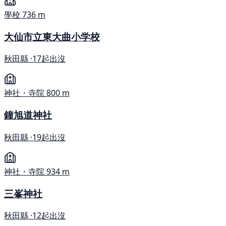
學校
736 m
大仙市立東大曲小学校
秋田縣 ·
17起出沒
神社・寺院
800 m
鐘旭道神社
秋田縣 ·
19起出沒
神社・寺院
934 m
三峯神社
秋田縣 ·
12起出沒