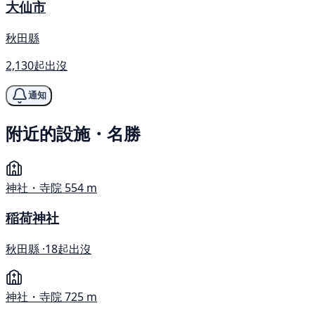
大仙市
秋田縣
2,130起出沒
通知
附近的設施・名勝
神社・寺院
554 m
稲荷神社
秋田縣 ·
18起出沒
神社・寺院
725 m