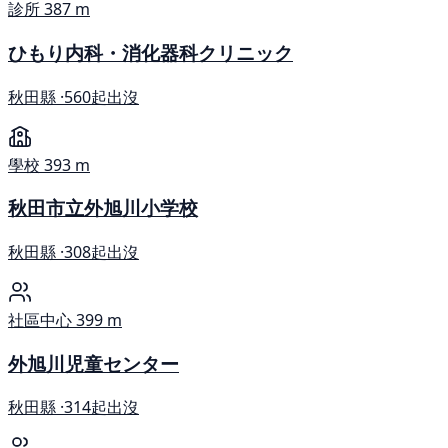
診所
387 m
ひもり内科・消化器科クリニック
秋田縣 ·
560起出沒
學校
393 m
秋田市立外旭川小学校
秋田縣 ·
308起出沒
社區中心
399 m
外旭川児童センター
秋田縣 ·
314起出沒