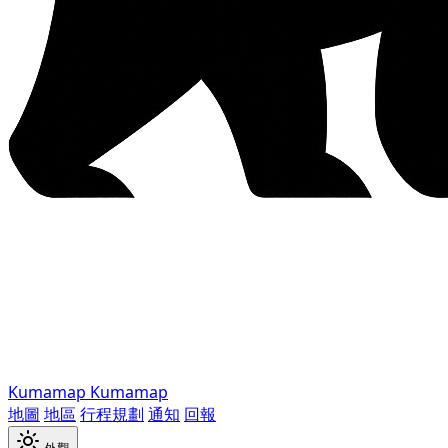
Kumamap
Kumamap
地圖
地區
行程規劃
通知
回報