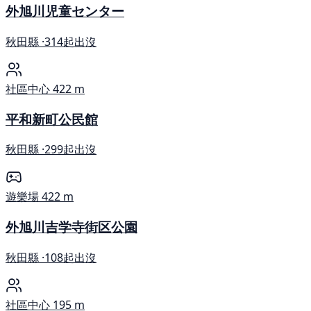
外旭川児童センター
秋田縣 ·
314起出沒
社區中心
422 m
平和新町公民館
秋田縣 ·
299起出沒
遊樂場
422 m
外旭川吉学寺街区公園
秋田縣 ·
108起出沒
社區中心
195 m