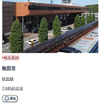
極高風險
秋田市
秋田縣
7,045起出沒
通知