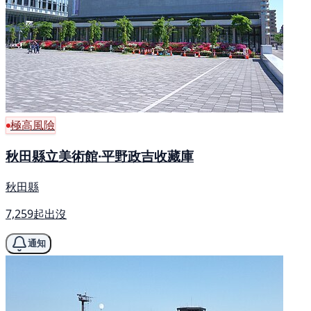
極高風險
秋田縣立美術館·平野政吉收藏庫
秋田縣
7,259起出沒
通知