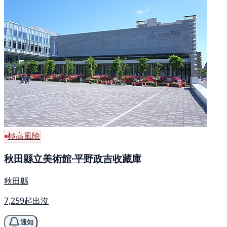
極高風險
秋田縣立美術館·平野政吉收藏庫
秋田縣
7,259起出沒
通知