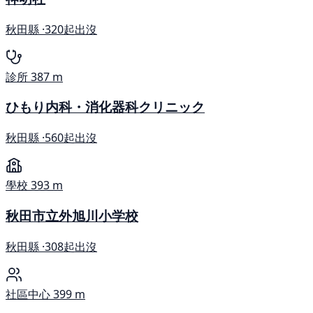
秋田縣 ·
320起出沒
診所
387 m
ひもり内科・消化器科クリニック
秋田縣 ·
560起出沒
學校
393 m
秋田市立外旭川小学校
秋田縣 ·
308起出沒
社區中心
399 m