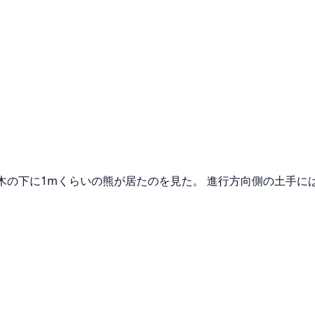
木の下に1mくらいの熊が居たのを見た。 進行方向側の土手に