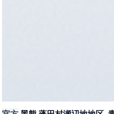
官方
黑熊
蓬田村瀬辺地地区, 