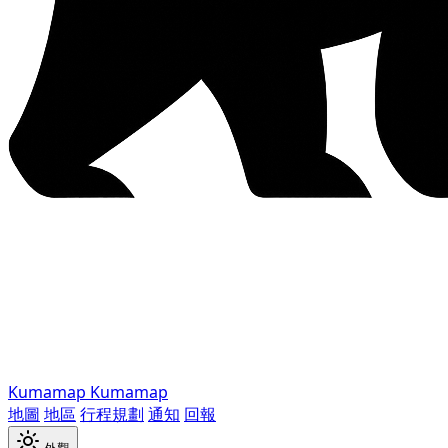
Kumamap
Kumamap
地圖
地區
行程規劃
通知
回報