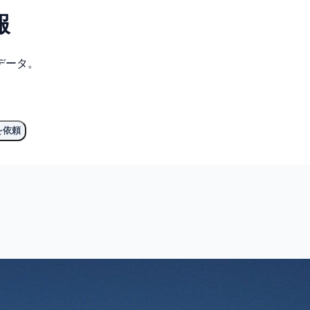
報
データ。
を依頼