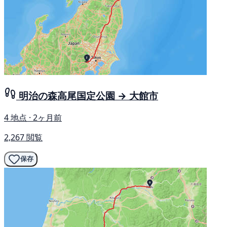
明治の森高尾国定公園 → 大館市
4 地点 · 2ヶ月前
2,267 閲覧
保存