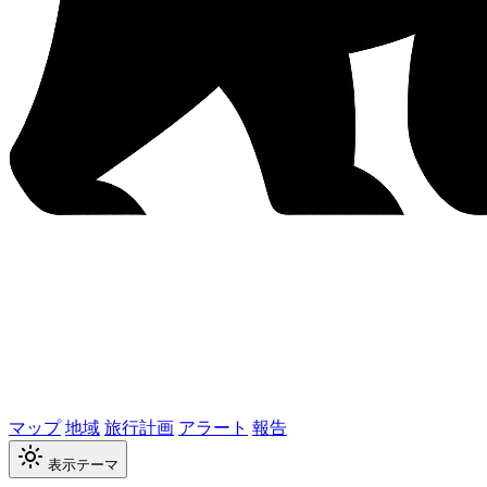
マップ
地域
旅行計画
アラート
報告
表示テーマ