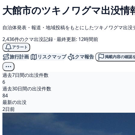
大館市の
ツキノワグマ
出没情
自治体発表・報道・地域投稿をもとにしたツキノワグマ出没
2,436件のクマ出没記録
·
最終更新: 12時間前
アラート
旅行計画
リスクマップ
クマ報告
掲載内容の確認
過去7日間の出没件数
6
過去30日間の出没件数
84
最新の出没
2日前