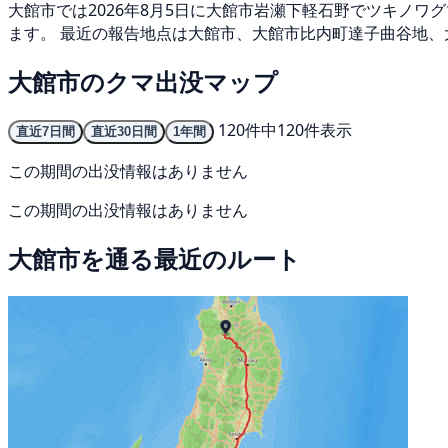
大館市では2026年8月5日に大館市岩瀬下軽石野でツキノワ
ます。 最近の報告地点は大館市、大館市比内町達子曲谷地、大
大館市のクマ出没マップ
120件中120件表示
直近7日間
直近30日間
1年間
この期間の出没情報はありません
この期間の出没情報はありません
大館市を通る最近のルート