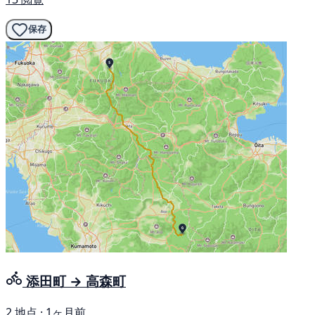
保存
添田町 → 高森町
2 地点 · 1ヶ月前