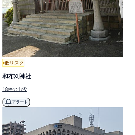
低リスク
和布刈神社
18件の出没
アラート