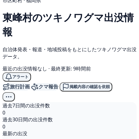
市区町村 · 福岡県
東峰村の
ツキノワグマ
出没情
報
自治体発表・報道・地域投稿をもとにしたツキノワグマ出没
データ。
最近の出没情報なし
·
最終更新: 9時間前
アラート
旅行計画
クマ報告
掲載内容の確認を依頼
過去7日間の出没件数
0
過去30日間の出没件数
0
最新の出没