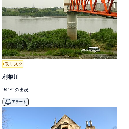
低リスク
利根川
941件の出没
アラート