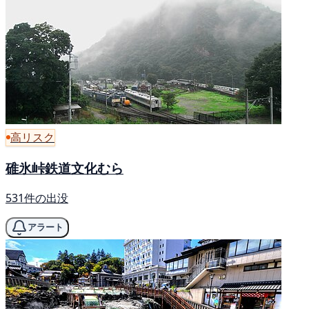
高リスク
碓氷峠鉄道文化むら
531件の出没
アラート