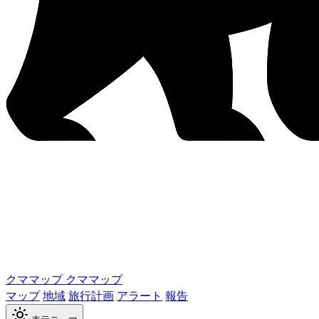
クママップ
クママップ
マップ
地域
旅行計画
アラート
報告