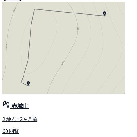
赤城山
2 地点 · 2ヶ月前
60 閲覧