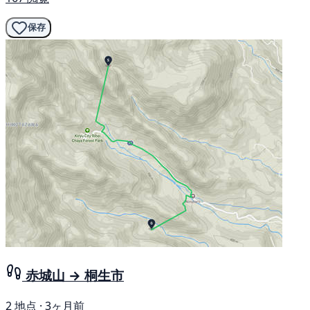
保存
赤城山 → 桐生市
2 地点 · 3ヶ月前