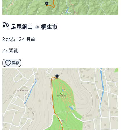
足尾銅山 → 桐生市
2 地点 · 2ヶ月前
23 閲覧
保存