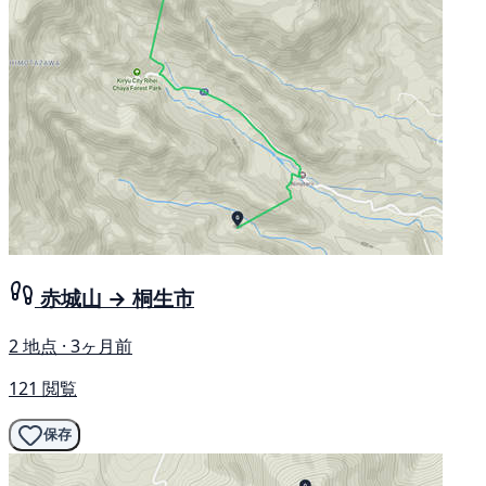
赤城山 → 桐生市
2 地点 · 3ヶ月前
121 閲覧
保存