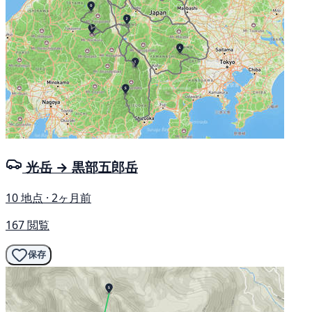
光岳 → 黒部五郎岳
10 地点 · 2ヶ月前
167 閲覧
保存