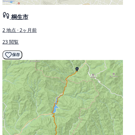
桐生市
2 地点 · 2ヶ月前
23 閲覧
保存