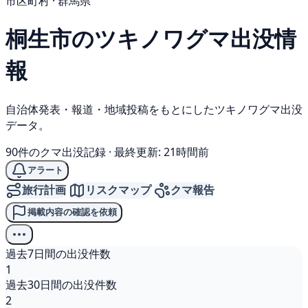
市区町村 · 群馬県
桐生市の
ツキノワグマ
出没情
報
自治体発表・報道・地域投稿をもとにしたツキノワグマ出没
データ。
90件のクマ出没記録
·
最終更新: 21時間前
アラート
旅行計画
リスクマップ
クマ報告
掲載内容の確認を依頼
過去7日間の出没件数
1
過去30日間の出没件数
2