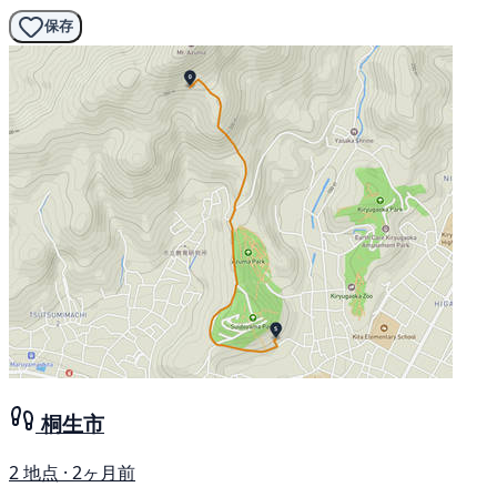
保存
桐生市
2 地点 · 2ヶ月前