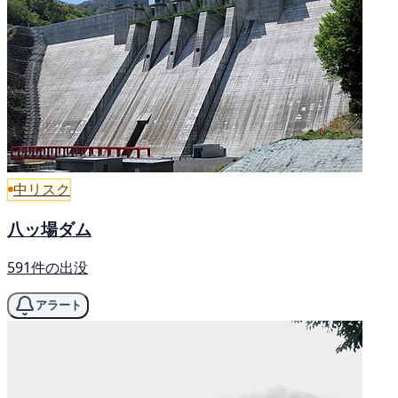
中リスク
八ッ場ダム
591件の出没
アラート