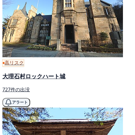
高リスク
大理石村ロックハート城
727件の出没
アラート