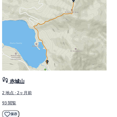
赤城山
2 地点 · 2ヶ月前
93 閲覧
保存