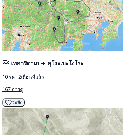
เทคาริดาเก → คุโระเบะโงโระ
10 จุด · 2เดือนที่แล้ว
167 การดู
บันทึก