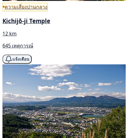
ความเสี่ยงปานกลาง
Kichijō-ji Temple
12 km
645 เหตุการณ์
แจ้งเตือน