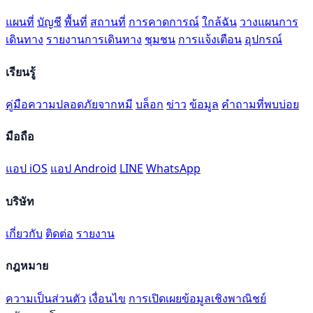
แผนที่
บัญชี
พื้นที่
สถานที่
การคาดการณ์
ใกล้ฉัน
วางแผนการ
เดินทาง
รายงานการเดินทาง
ชุมชน
การแจ้งเตือน
อุปกรณ์
เรียนรู้
คู่มือความปลอดภัยจากหมี
บล็อก
ข่าว
ข้อมูล
คำถามที่พบบ่อย
มือถือ
แอป iOS
แอป Android
LINE
WhatsApp
บริษัท
เกี่ยวกับ
ติดต่อ
รายงาน
กฎหมาย
ความเป็นส่วนตัว
เงื่อนไข
การเปิดเผยข้อมูลเชิงพาณิชย์