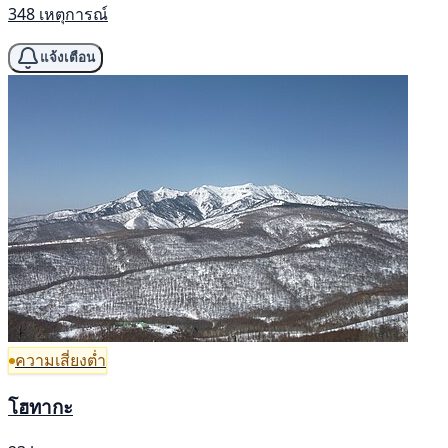
348 เหตุการณ์
แจ้งเตือน
ความเสี่ยงต่ำ
โฮทากะ