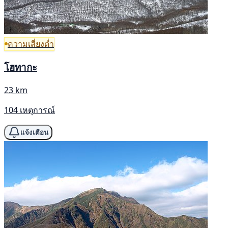
ความเสี่ยงต่ำ
โฮทากะ
23 km
104 เหตุการณ์
แจ้งเตือน