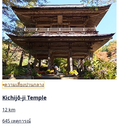
ความเสี่ยงปานกลาง
Kichijō-ji Temple
12 km
645 เหตุการณ์