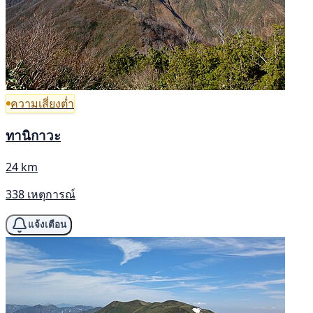
ความเสี่ยงต่ำ
ทานิกาวะ
24 km
338 เหตุการณ์
แจ้งเตือน