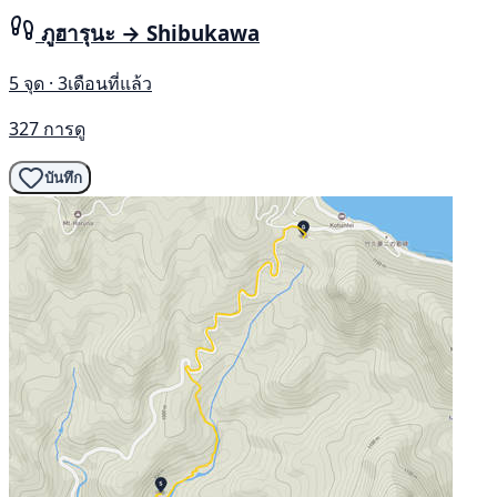
ภูฮารุนะ → Shibukawa
5 จุด · 3เดือนที่แล้ว
327 การดู
บันทึก