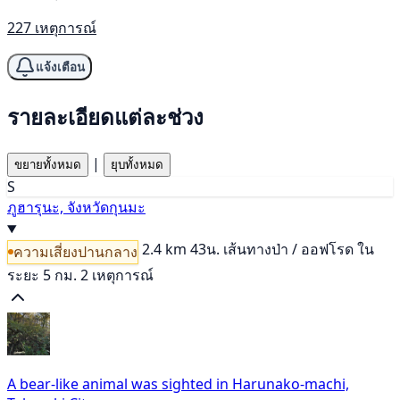
227 เหตุการณ์
แจ้งเตือน
รายละเอียดแต่ละช่วง
|
ขยายทั้งหมด
ยุบทั้งหมด
S
ภูฮารุนะ, จังหวัดกุนมะ
2.4 km
43น.
เส้นทางป่า / ออฟโรด
ใน
ความเสี่ยงปานกลาง
ระยะ 5 กม. 2 เหตุการณ์
A bear-like animal was sighted in Harunako-machi,