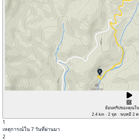
3D
ย้อนทริปของคุณใ
2.4 km
· 2 จุด
· พบหมี 2 คร
1
เหตุการณ์ใน 7 วันที่ผ่านมา
2