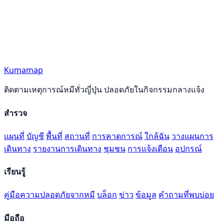
Kumamap
ติดตามเหตุการณ์หมีทั่วญี่ปุ่น ปลอดภัยในกิจกรรมกลางแจ้ง
สำรวจ
แผนที่
บัญชี
พื้นที่
สถานที่
การคาดการณ์
ใกล้ฉัน
วางแผนการ
เดินทาง
รายงานการเดินทาง
ชุมชน
การแจ้งเตือน
อุปกรณ์
เรียนรู้
คู่มือความปลอดภัยจากหมี
บล็อก
ข่าว
ข้อมูล
คำถามที่พบบ่อย
มือถือ