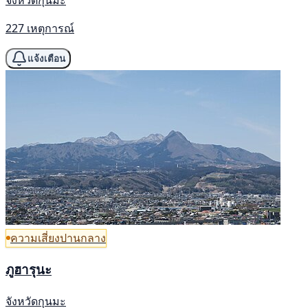
จังหวัดกุนมะ
227 เหตุการณ์
แจ้งเตือน
ความเสี่ยงปานกลาง
ภูฮารุนะ
จังหวัดกุนมะ