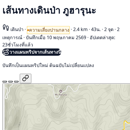
เส้นทางเดินป่า ภูฮารุนะ
เดินป่า
·
·
2.4 km
·
43น.
·
2 จุด
·
2
ความเสี่ยงปานกลาง
เหตุการณ์
·
บันทึกเมื่อ 10 พฤษภาคม 2569
·
อัปเดตล่าสุด:
23ชั่วโมงที่แล้ว
วางแผนทริปจากเส้นทางนี้
บันทึกเป็นแผนทริปใหม่ ต้นฉบับไม่เปลี่ยนแปลง