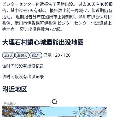
ビジターセンター付近报告了黑熊出没。 过去30天有46起报
告，其中过去7天有4起。 报告数比前一周减少，但近期仍有
活动。 近期报告分布在沼田市上発知町、渋川市伊香保町伊
香保、渋川市伊香保町伊香保 ビジターセンター付近道路上
等地点。 累计出没件数为727起。
大理石村鎖心城堡熊出没地图
显示 120 / 120
近7天
近30天
近1年
该时间段没有出没记录
该时间段没有出没记录
附近地区