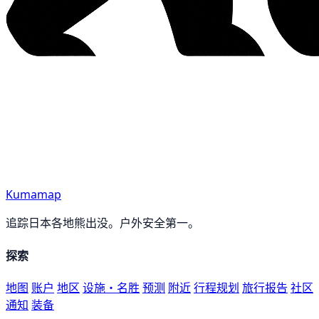
Kumamap
追踪日本各地熊出没。户外安全第一。
探索
地图
账户
地区
设施・名胜
预测
附近
行程规划
旅行报告
社区
通知
装备