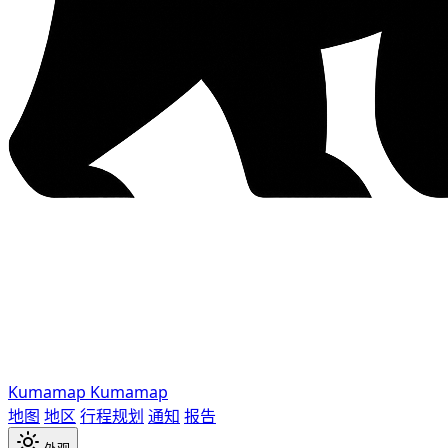
Kumamap
Kumamap
地图
地区
行程规划
通知
报告