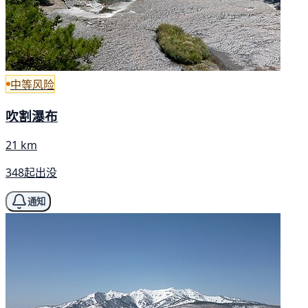
中等风险
吹割瀑布
21 km
348起出没
通知