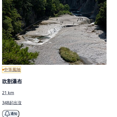
中等風險
吹割瀑布
21 km
348起出沒
通知