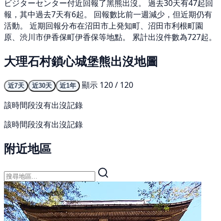
ビジターセンター付近回報了黑熊出沒。 過去30天有47起回
報，其中過去7天有6起。 回報數比前一週減少，但近期仍有
活動。 近期回報分布在沼田市上発知町、沼田市利根町園
原、渋川市伊香保町伊香保等地點。 累計出沒件數為727起。
大理石村鎖心城堡熊出沒地圖
顯示 120 / 120
近7天
近30天
近1年
該時間段沒有出沒記錄
該時間段沒有出沒記錄
附近地區