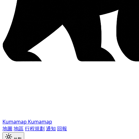
Kumamap
Kumamap
地圖
地區
行程規劃
通知
回報