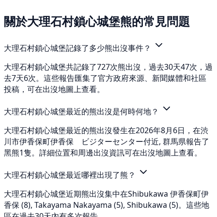
關於大理石村鎖心城堡熊的常見問題
大理石村鎖心城堡記錄了多少熊出沒事件？
大理石村鎖心城堡共記錄了727次熊出沒，過去30天47次，過
去7天6次。這些報告匯集了官方政府來源、新聞媒體和社區
投稿，可在出沒地圖上查看。
大理石村鎖心城堡最近的熊出沒是何時何地？
大理石村鎖心城堡最近的熊出沒發生在2026年8月6日，在渋
川市伊香保町伊香保 ビジターセンター付近, 群馬県報告了
黑熊1隻。詳細位置和周邊出沒資訊可在出沒地圖上查看。
大理石村鎖心城堡最近哪裡出現了熊？
大理石村鎖心城堡近期熊出沒集中在Shibukawa 伊香保町伊
香保 (8), Takayama Nakayama (5), Shibukawa (5)。這些地
區在過去30天內有多次報告。