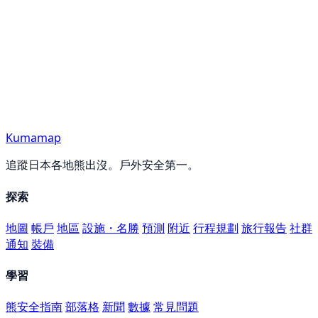
Kumamap
追蹤日本各地熊出沒。戶外安全第一。
探索
地圖
帳戶
地區
設施・名勝
預測
附近
行程規劃
旅行報告
社群
通知
裝備
學習
熊安全指南
部落格
新聞
數據
常見問題