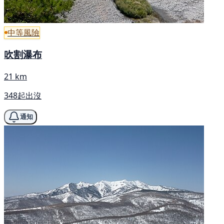
中等風險
吹割瀑布
21 km
348起出沒
通知