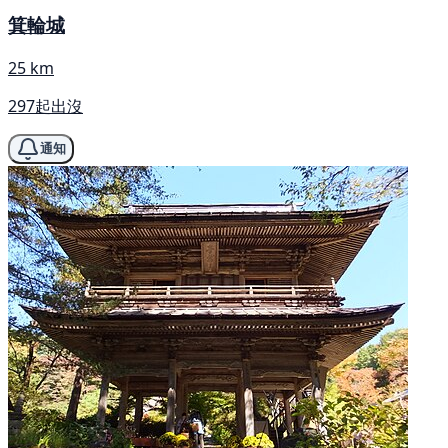
箕輪城
25 km
297起出沒
通知