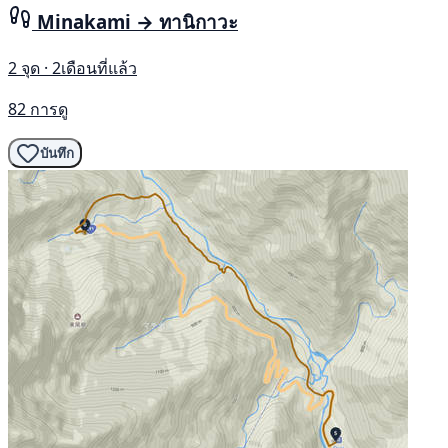
Minakami → ทานิกาวะ
2 จุด · 2เดือนที่แล้ว
82 การดู
บันทึก