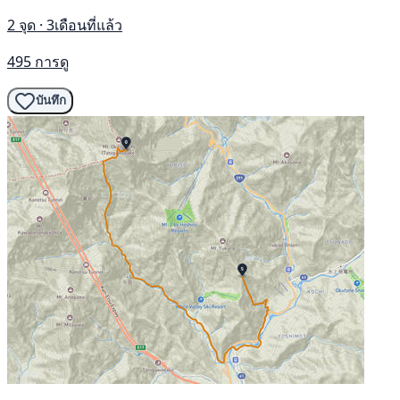
2 จุด · 3เดือนที่แล้ว
495 การดู
บันทึก