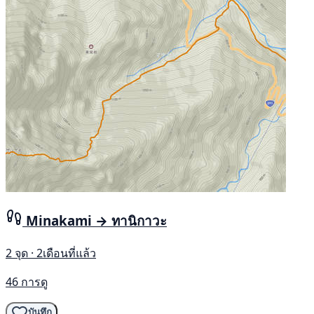
Minakami → ทานิกาวะ
2 จุด · 2เดือนที่แล้ว
46 การดู
บันทึก