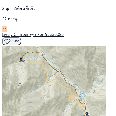
2 จุด · 2เดือนที่แล้ว
22 การดู
Lively Climber
@hiker-9ae3608e
บันทึก