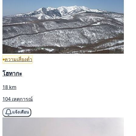
ความเสี่ยงต่ำ
โฮทากะ
18 km
104 เหตุการณ์
แจ้งเตือน