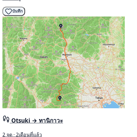
บันทึก
Otsuki → ทานิกาวะ
2 จุด · 2เดือนที่แล้ว