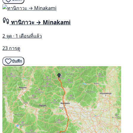
ทานิกาวะ → Minakami
2 จุด · 1 เดือนที่แล้ว
23 การดู
บันทึก