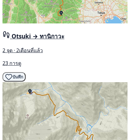
Otsuki → ทานิกาวะ
2 จุด · 2เดือนที่แล้ว
23 การดู
บันทึก