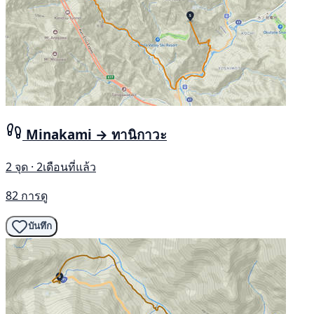
Minakami → ทานิกาวะ
2 จุด · 2เดือนที่แล้ว
82 การดู
บันทึก