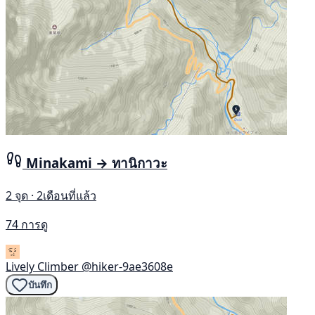
Minakami → ทานิกาวะ
2 จุด · 2เดือนที่แล้ว
74 การดู
Lively Climber
@hiker-9ae3608e
บันทึก