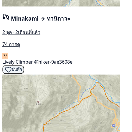
Minakami → ทานิกาวะ
2 จุด · 2เดือนที่แล้ว
74 การดู
Lively Climber
@hiker-9ae3608e
บันทึก