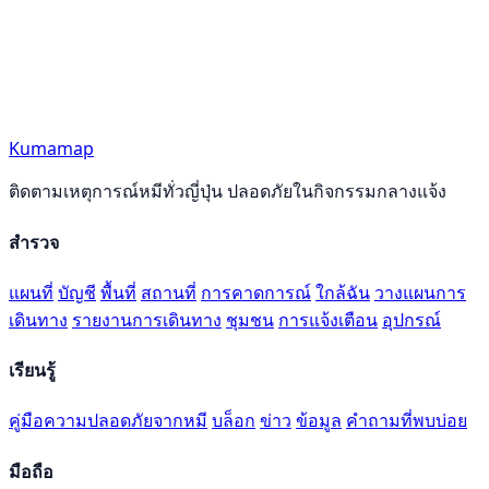
Kumamap
ติดตามเหตุการณ์หมีทั่วญี่ปุ่น ปลอดภัยในกิจกรรมกลางแจ้ง
สำรวจ
แผนที่
บัญชี
พื้นที่
สถานที่
การคาดการณ์
ใกล้ฉัน
วางแผนการ
เดินทาง
รายงานการเดินทาง
ชุมชน
การแจ้งเตือน
อุปกรณ์
เรียนรู้
คู่มือความปลอดภัยจากหมี
บล็อก
ข่าว
ข้อมูล
คำถามที่พบบ่อย
มือถือ