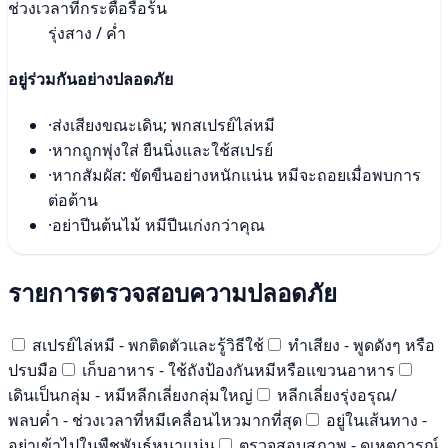
ช่วงเวลาที่กระตือรือร้น
รุ่งสาง / ค่ำ
อยู่ร่วมกันอย่างปลอดภัย
·
ส่งเสียงขณะเดิน; พกสเปรย์ไล่หมี
·
หากถูกพุ่งใส่ ยืนนิ่งและใช้สเปรย์
·
หากสัมผัส: ขัดขืนอย่างหนักแน่น หมีจะถอยเมื่อพบการ
ต่อต้าน
·
อย่าปีนต้นไม้ หมีปีนเก่งกว่าคุณ
รายการตรวจสอบความปลอดภัย
สเปรย์ไล่หมี - พกติดตัวและรู้วิธีใช้
ทำเสียง - พูดดังๆ หรือ
ปรบมือ
เก็บอาหาร - ใช้ถังป้องกันหมีหรือแขวนอาหาร
เดินเป็นกลุ่ม - หมีหลีกเลี่ยงกลุ่มใหญ่
หลีกเลี่ยงรุ่งอรุณ/
พลบค่ำ - ช่วงเวลาที่หมีเคลื่อนไหวมากที่สุด
อยู่ในเส้นทาง -
อย่าเข้าไปในพืชพันธุ์หนาแน่น
ตรวจสอบสภาพ - ดูเหตุการณ์