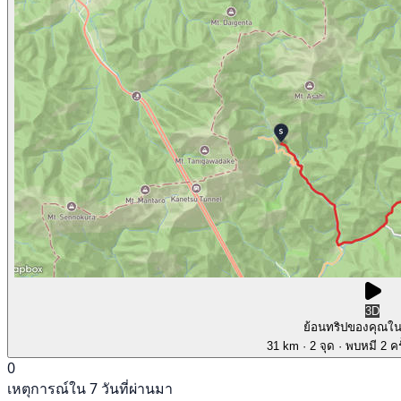
3D
ย้อนทริปของคุณใ
31 km
· 2 จุด
· พบหมี 2 คร
0
เหตุการณ์ใน 7 วันที่ผ่านมา