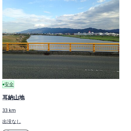
安全
耳納山地
33 km
出没なし