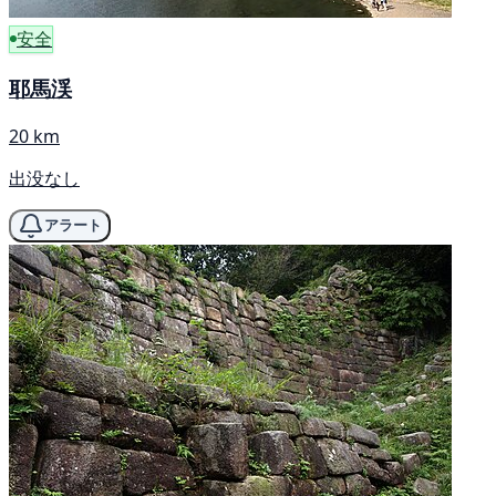
安全
耶馬渓
20 km
出没なし
アラート