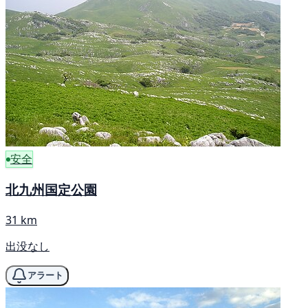
安全
北九州国定公園
31 km
出没なし
アラート