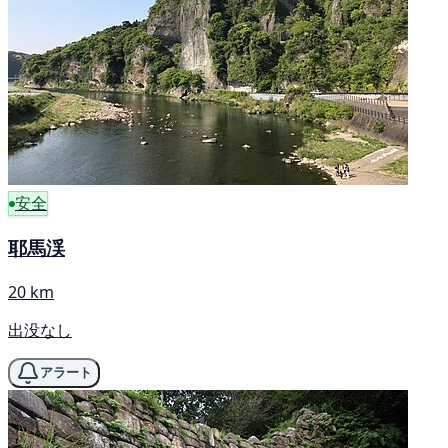
安全
耶馬渓
20 km
出没なし
アラート