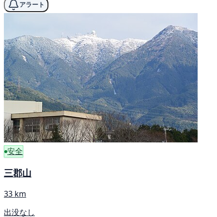
アラート
安全
三郡山
33 km
出没なし