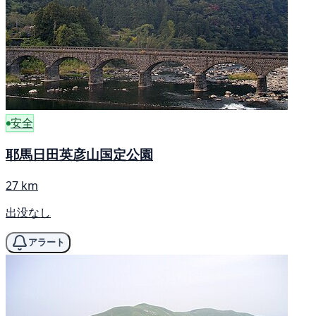
安全
耶馬日田英彦山国定公園
27 km
出没なし
アラート