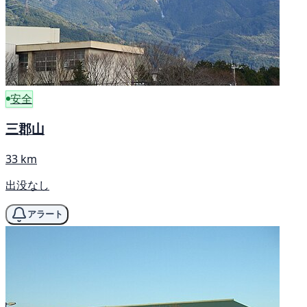
安全
三郡山
33 km
出没なし
アラート