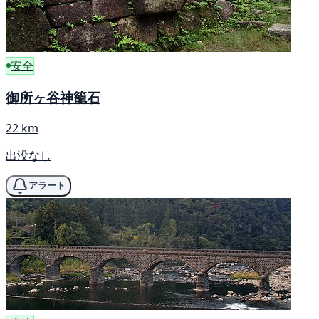
安全
御所ヶ谷神籠石
22 km
出没なし
アラート