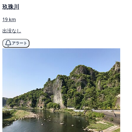
玖珠川
19 km
出没なし
アラート