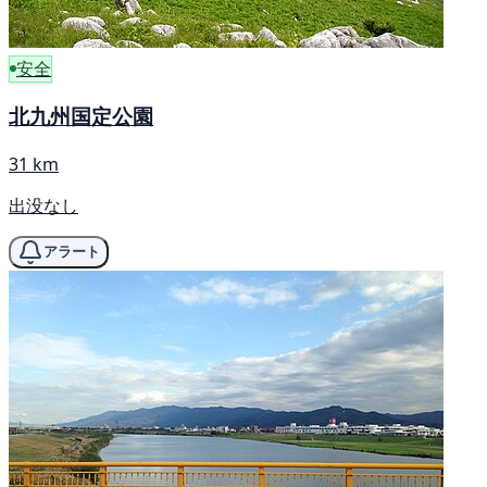
安全
北九州国定公園
31 km
出没なし
アラート