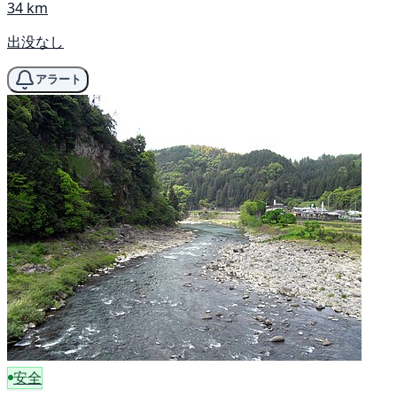
34 km
出没なし
アラート
安全