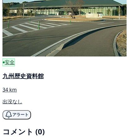
安全
九州歴史資料館
34 km
出没なし
アラート
コメント (0)