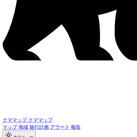
クママップ
クママップ
マップ
地域
旅行計画
アラート
報告