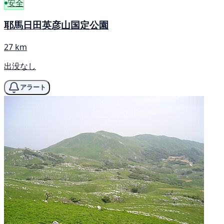
安全
耶馬日田英彦山国定公園
27 km
出没なし
アラート