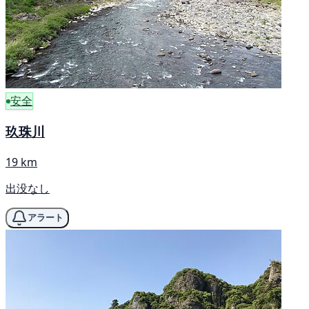
安全
玖珠川
19 km
出没なし
アラート