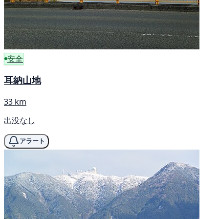
安全
耳納山地
33 km
出没なし
アラート