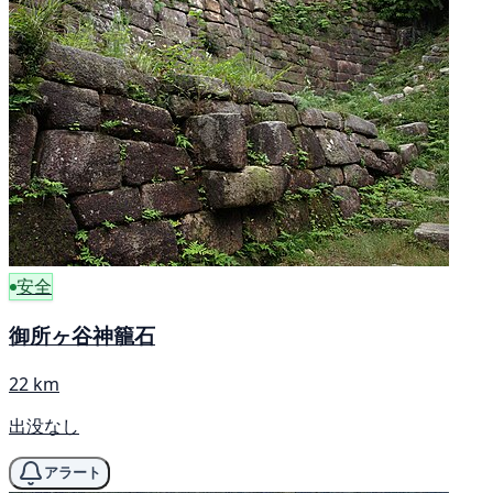
安全
御所ヶ谷神籠石
22 km
出没なし
アラート