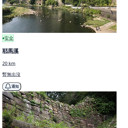
安全
耶馬溪
20 km
暫無出沒
通知