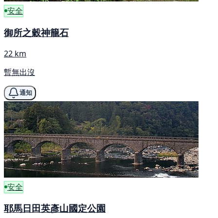
安全
御所之穀神籠石
22 km
暫無出沒
通知
安全
耶馬日田英彥山國定公園