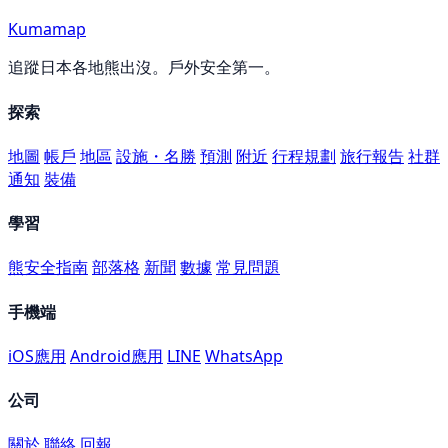
Kumamap
追蹤日本各地熊出沒。戶外安全第一。
探索
地圖
帳戶
地區
設施・名勝
預測
附近
行程規劃
旅行報告
社群
通知
裝備
學習
熊安全指南
部落格
新聞
數據
常見問題
手機端
iOS應用
Android應用
LINE
WhatsApp
公司
關於
聯絡
回報