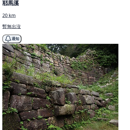
耶馬溪
20 km
暫無出沒
通知