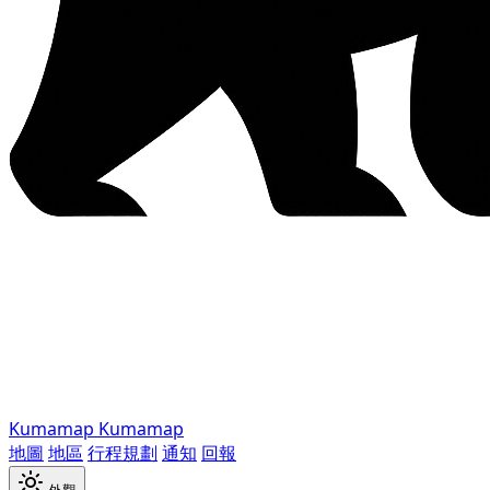
Kumamap
Kumamap
地圖
地區
行程規劃
通知
回報