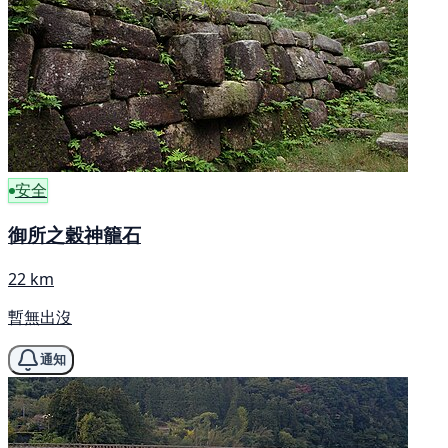
安全
御所之穀神籠石
22 km
暫無出沒
通知