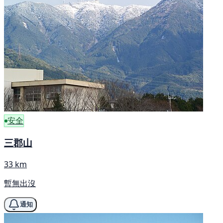
安全
三郡山
33 km
暫無出沒
通知