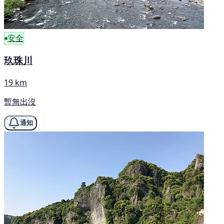
安全
玖珠川
19 km
暫無出沒
通知