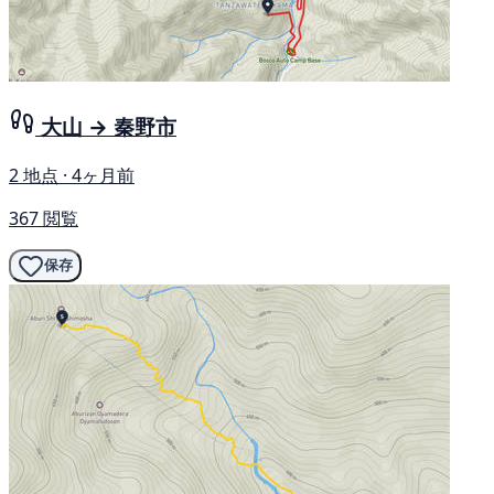
大山 → 秦野市
2 地点 · 4ヶ月前
367 閲覧
保存