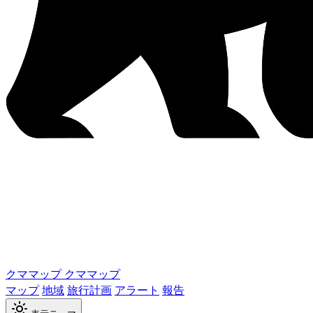
クママップ
クママップ
マップ
地域
旅行計画
アラート
報告