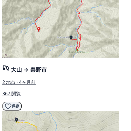
大山 → 秦野市
2 地点 · 4ヶ月前
367 閲覧
保存