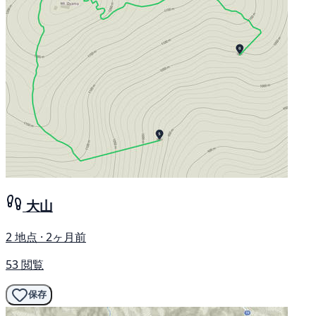
大山
2 地点 · 2ヶ月前
53 閲覧
保存