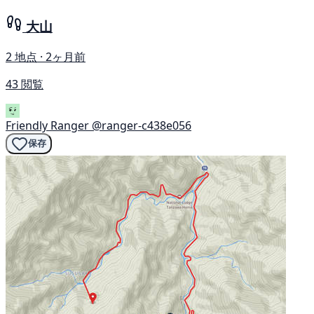
大山
2 地点 · 2ヶ月前
43 閲覧
Friendly Ranger
@ranger-c438e056
保存