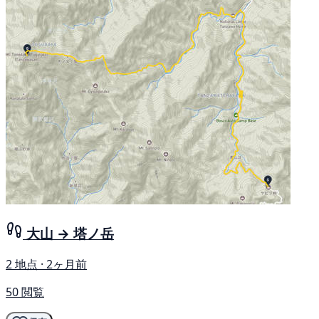
大山 → 塔ノ岳
2 地点 · 2ヶ月前
50 閲覧