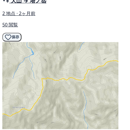
大山 → 塔ノ岳
2 地点 · 2ヶ月前
50 閲覧
保存