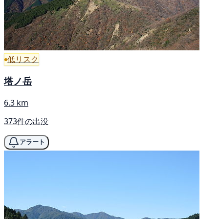
低リスク
塔ノ岳
6.3 km
373件の出没
アラート