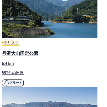
中リスク
丹沢大山国定公園
6.4 km
592件の出没
アラート