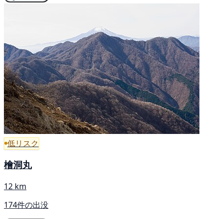
低リスク
檜洞丸
12 km
174件の出没