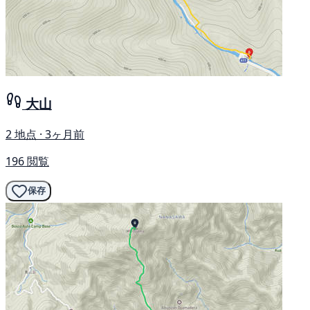
大山
2 地点 · 3ヶ月前
196 閲覧
保存