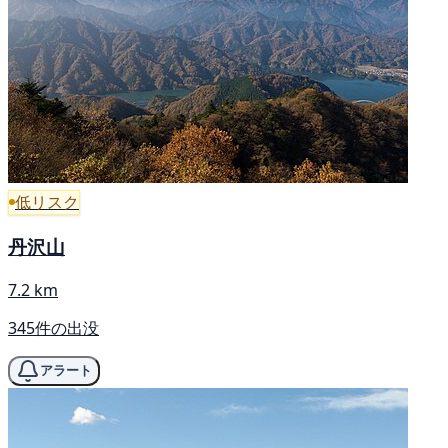
低リスク
丹沢山
7.2 km
345件の出没
アラート