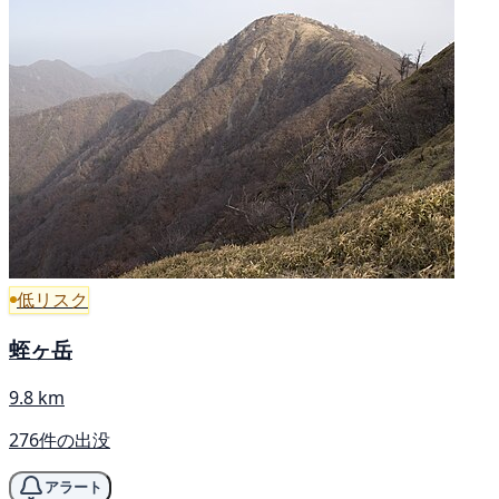
低リスク
蛭ヶ岳
9.8 km
276件の出没
アラート