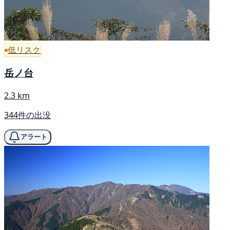
低リスク
岳ノ台
2.3 km
344件の出没
アラート