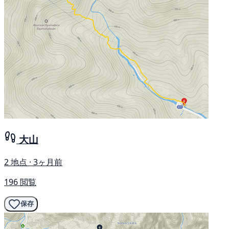
大山
2 地点 · 3ヶ月前
196 閲覧
保存