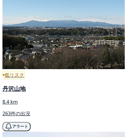
低リスク
丹沢山地
8.4 km
263件の出没
アラート